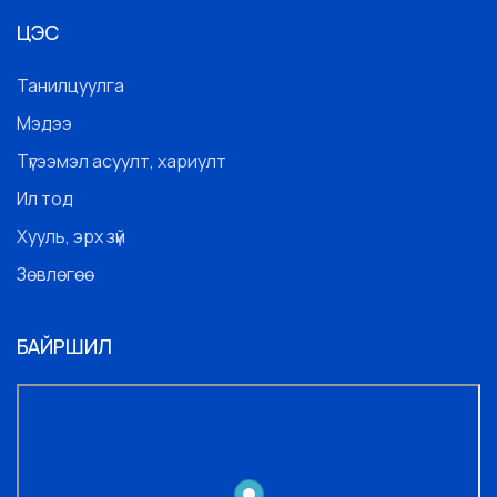
ЦЭС
Танилцуулга
Мэдээ
Түгээмэл асуулт, хариулт
Ил тод
Хууль, эрх зүй
Зөвлөгөө
БАЙРШИЛ