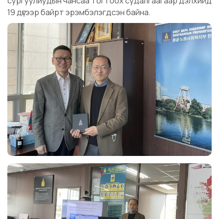
сургуулиудын чансаа тогтоох судалгаагаар дэлхийд
19 дүгээр байрт эрэмбэлэгдсэн байна.