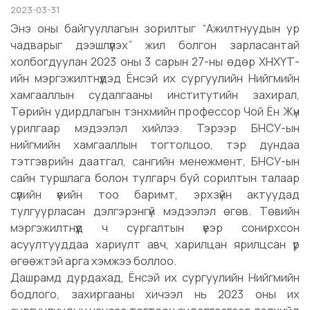
2023-03-31
Энэ оны байгууллагын зорилтыг “Ажилтнуудын ур
чадварыг дээшлүүлэх” жил болгон зарласантай
холбогдуулан 2023 оны 3 сарын 27-ны өдөр ХНХҮТ-
ийн мэргэжилтнүүдэд Ёнсэй их сургуулийн Нийгмийн
хамгааллын судалгааны институтийн захирал,
Төрийн удирдлагын тэнхмийн профессор Чой Ён Жүн
урилгаар мэдээлэл хийлээ. Тэрээр БНСУ-ын
нийгмийн хамгааллын тогтолцоо, тэр дундаа
тэтгэврийн даатгал, сангийн менежмент, БНСУ-ын
сайн туршлага болон тулгарч буй сорилтын талаар
сүүлийн үеийн тоо баримт, эрхзүйн актуудад
тулгуурласан дэлгэрэнгүй мэдээлэл өгөв. Төвийн
мэргэжилтнүүд ч сургалтын үеэр сонирхсон
асуултууддаа хариулт авч, харилцан ярилцсан үр
өгөөжтэй арга хэмжээ боллоо.
Дашрамд дурдахад, Ёнсэй их сургуулийн Нийгмийн
бодлого, захиргааны хичээл нь 2023 оны их