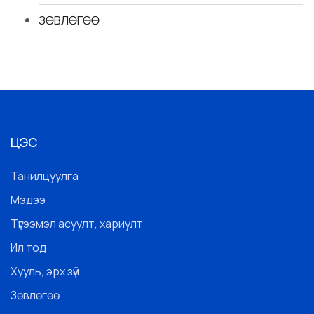
ЗӨВЛӨГӨӨ
ЦЭС
Танилцуулга
Мэдээ
Түгээмэл асуулт, хариулт
Ил тод
Хууль, эрх зүй
Зөвлөгөө