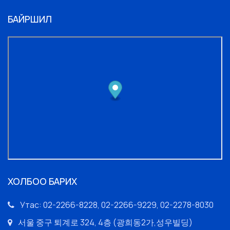
БАЙРШИЛ
ХОЛБОО БАРИХ
Утас: 02-2266-8228, 02-2266-9229, 02-2278-8030
서울 중구 퇴계로 324, 4층 (광희동2가,성우빌딩)