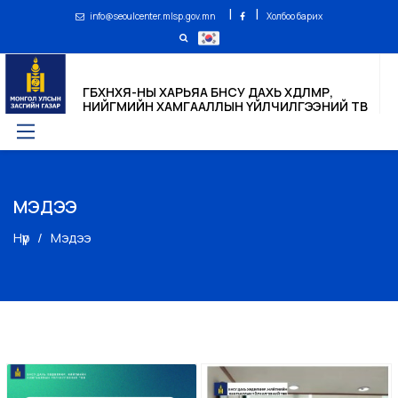
|
|
info@seoulcenter.mlsp.gov.mn
Холбоо барих
ГБХНХЯ-НЫ ХАРЬЯА БНСУ ДАХЬ ХӨДӨЛМӨР,
НИЙГМИЙН ХАМГААЛЛЫН ҮЙЛЧИЛГЭЭНИЙ ТӨВ
МЭДЭЭ
Нүүр
Мэдээ