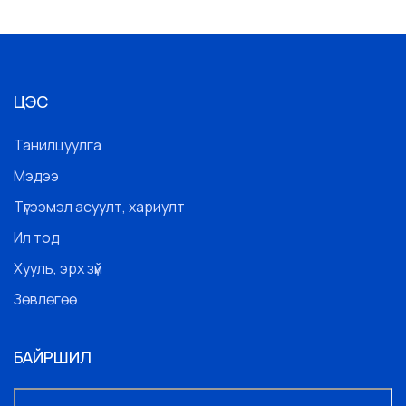
ЦЭС
Танилцуулга
Мэдээ
Түгээмэл асуулт, хариулт
Ил тод
Хууль, эрх зүй
Зөвлөгөө
БАЙРШИЛ