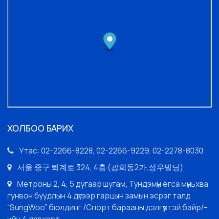
ХОЛБОО БАРИХ
Утас: 02-2266-8228, 02-2266-9229, 02-2278-8030
서울 중구 퇴계로 324, 4층 (광희동2가,성우빌딩)
Метроны 2, 4, 5 дугаар шугам, Тундэмүн ёгса мүньхва
гунвон буудлын 4 дүгээр гарцын замын эсрэг талд
“SungWoo” бюлдинг /Спорт барааны дэлгүүртэй байр/-