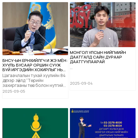
МОНГОЛ УЛСЫН НИЙГМИЙН
ДААТГАЛД САЙН ДУРААР
БНСУ-ЫН ЕРӨНХИЙЛӨГЧ И ЖЭ МЁН:
ДААТГУУЛААРАЙ
ХУУЛЬ БУСААР ОРШИН СУУЖ
...
БУЙ ИРГЭДИЙН ХОХИРЛЫГ НЬ
БАРАГДУУЛАХГҮЙГЭЭР ШУУД ХӨӨН
Цагаачлалын тухай хуулийн 84
ГАРГАЖ БОЛОХГҮЙ
дүгээр зүйлд “Төрийн
2025-09-04
захиргааны төв болон нутгийн
захиргааны байгууллагын
2025-09-05
албан хаагч нь ажил үүргээ
гүйцэтгэх явцдаа гадаад
иргэний хууль бусаар оршин
сууж буйг илрүүлсэн тохиолдолд
харьяа Цагаачлалын албанд
эсвэл яаманд мэдэгдэх үүрэгтэй”
гэж заасан байдаг. Энэхүү
хуулийн зохицуулалт...