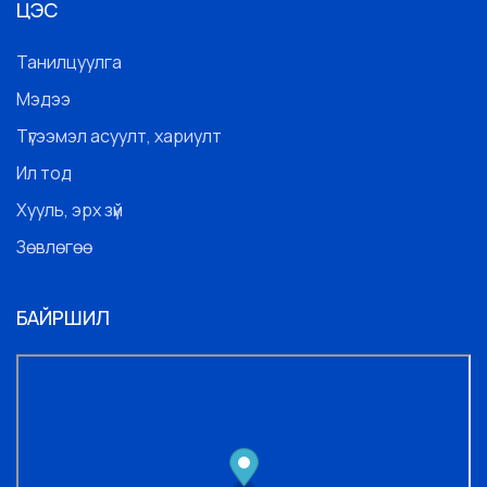
ЦЭС
Танилцуулга
Мэдээ
Түгээмэл асуулт, хариулт
Ил тод
Хууль, эрх зүй
Зөвлөгөө
БАЙРШИЛ