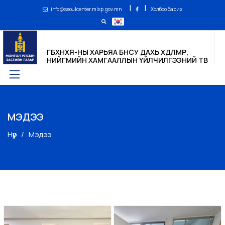
|
|
info@seoulcenter.mlsp.gov.mn
Холбоо барих
ГБХНХЯ-НЫ ХАРЬЯА БНСУ ДАХЬ ХӨДӨЛМӨР,
НИЙГМИЙН ХАМГААЛЛЫН ҮЙЛЧИЛГЭЭНИЙ ТӨВ
МЭДЭЭ
Нүүр
Мэдээ