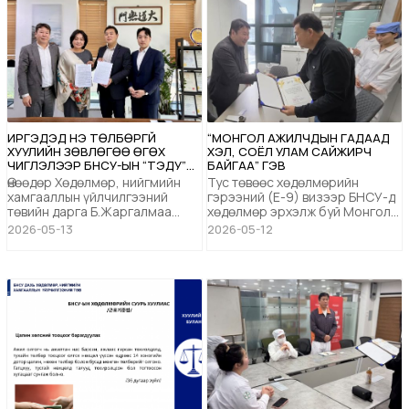
ИРГЭДЭД ҮНЭ ТӨЛБӨРГҮЙ
“МОНГОЛ АЖИЛЧДЫН ГАДААД
ХУУЛИЙН ЗӨВЛӨГӨӨ ӨГӨХ
ХЭЛ, СОЁЛ УЛАМ САЙЖИРЧ
ЧИГЛЭЛЭЭР БНСУ-ЫН “ТЭДУ”
БАЙГАА” ГЭВ
ХУУЛИЙН ФИРМТЭЙ ХАМТРАН
Өнөөдөр Хөдөлмөр, нийгмийн
Тус төвөөс хөдөлмөрийн
АЖИЛЛАХ САНАМЖ БИЧИГ
хамгааллын үйлчилгээний
гэрээний (Е-9) визээр БНСУ-д
БАЙГУУЛЛАА
төвийн дарга Б.Жаргалмаа
хөдөлмөр эрхэлж буй Монгол
Монгол Улсын иргэдэд үнэ
иргэдийнхээ нөхцөл байдалтай
2026-05-13
2026-05-12
төлбөргүй анхан шатны
газар дээр нь очиж танилцах,
хуулийн зөвлөгөө өгөх
тулгамдсан асуудлыг
чиглэлээр БНСУ-ын “Тэду”
шийдвэрлэх, ажил олгогчийн
хуулийн фирмтэй хамтран
санал бодлыг нь сонсох
ажиллах санамж бичигт гарын
зорилгоор үйлдвэрүүдтэй
үсэг зурлаа. БНСУ-ын “Тэду”
танилцах ажлыг тогтмол
хуулийн фирм нь цагдаа,
зохион байгуулдаг. Энэ удаад
прокурор, шүүхийн шатанд
Сөүл хотод байрлах
шалгагдаж ба...
Дунхэсүсо...