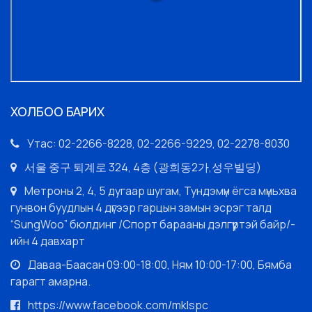
ХОЛБОО БАРИХ
Утас: 02-2266-8228, 02-2266-9229, 02-2278-8030
서울 중구 퇴계로 324, 4층 (광희동2가,성우빌딩)
Метроны 2, 4, 5 дугаар шугам, Тундэмүн ёгса мүньхва
гунвон буудлын 4 дүгээр гарцын замын эсрэг талд
“SungWoo” бюлдинг /Спорт барааны дэлгүүртэй байр/-
ийн 4 давхарт
Даваа-Баасан 09:00-18:00, Ням 10:00-17:00, Бямба
гарагт амарна.
https://www.facebook.com/mklspc