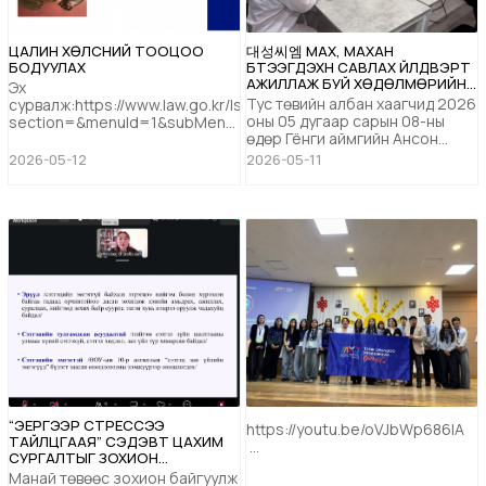
ЦАЛИН ХӨЛСНИЙ ТООЦОО
대성씨엠 МАХ, МАХАН
БОДУУЛАХ
БҮТЭЭГДЭХҮҮН САВЛАХ ҮЙЛДВЭРТ
АЖИЛЛАЖ БУЙ ХӨДӨЛМӨРИЙН
Эх
ГЭРЭЭТ ИРГЭДТЭЙ УУЛЗЛАА
Тус төвийн албан хаагчид 2026
сурвалж:https://www.law.go.kr/lsSc.do?
оны 05 дугаар сарын 08-ны
section=&menuId=1&subMenuId=15&tabMenuId=81&event
өдөр Гёнги аймгийн Ансон
МӨНГӨН ТӨЛБӨРИЙН ТООЦООГ
хотод байрлах 대성씨엠 мах,
БАРАГДУУЛАХ Ажил олгогч нь
2026-05-12
2026-05-11
махан бүтээгдэхүүн савлах
ажилтан нас барсан, ажлаас
үйлдвэрт ажиллаж буй
гарсан тохиолдолд, тухайн
хөдөлмөрийн гэрээт Монгол
төлбөр тооцоог олгох нөхц...
иргэдтэй уулзаж, ажлын
байрны нөхцөл байдалтай
газар дээр нь танилцлаа.
Иргэдээс ажлын нөхцөл
байдлын талаар санал
сэтгэгдлийг сонсох...
“ЭЕРГЭЭР СТРЕССЭЭ
https://youtu.be/oVJbWp686IA
ТАЙЛЦГААЯ” СЭДЭВТ ЦАХИМ
...
СУРГАЛТЫГ ЗОХИОН
БАЙГУУЛЛАА
Манай төвөөс зохион байгуулж