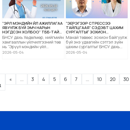
“ЭРҮҮЛ МЭНДИЙН ҮЙЛ АЖИЛЛАГАА
“ЭЕРЭГЭЭР СТРЕССЭЭ
ЯВУУЛЖ БУЙ ЭМЧ НАРЫН
ТАЙЛЦГААЯ” СЭДЭВТ ЦАХИМ
НЭГДСЭН ХОЛБОО” ТББ-ТАЙ
СУРГАЛТЫГ ЗОХИОН
ХАМТРАН ҮНЭ ТӨЛБӨРГҮЙ ҮЗЛЭГ
БАЙГУУЛНА
БНСУ дахь Хөдөлмөр, нийгмийн
Манай төвөөс зохион байгуулж
ОНОШИЛГООГ ЗОХИОН
хамгааллын үйлчилгээний төв
буй энэ удаагийн сэтгэл зүйн
БАЙГУУЛНА
нь “Эрүүл мэндийн үйл
цахим сургалтыг БНСУ дахь
ажиллагаа явуулж буй эмч
ХНХҮТ-ийн сэтгэл засалч эмч
2026-05-04
2026-05-04
нарын нэгдсэн холбоо” ТББ-
Б.Мөнх-Эрдэнэ, Сэтгэцийн эмч,
тай хамтран нийгмийн
сэтгэл засалч эмч /Ахлах
хамгааллын чиглэлээр зохион
зэргийн эмч, анагаах ухааны
байгуулж буй эрүүл мэндийн
магистер/ Х.Эрхцэцэг
анхан шатны үзлэг
"Эерэгээр стрессээ
«
...
3
4
5
6
7
...
10
20
30
оношилгоонд 2026 оны 5
тайлцгаая" сэдвийн хүрээнд
дугаар сарын 30-ны өдөр үнэ
2026 оны 05 дугааөр сарын 10-
д
төлбөргүй хамрагдахыг урьж
ны Ням гарагийн 19:00 цагт ...
байна. Жи...