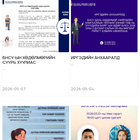
тогтолцоо”, “Гадаадын
ажилтныг нэвтрүүлэх үе шат”
сэдэвт сургалтад БНСУ дахь
Хөдөлмөр, нийгмийн
хамгааллын үйлчилгээний
төвийн дарга Б.Жарг...
БНСУ-ЫН ХӨДӨЛМӨРИЙН
ИРГЭДИЙН АНХААРАЛД
СУУРЬ ХУУЛИАС
...
...
2026-05-07
2026-05-04