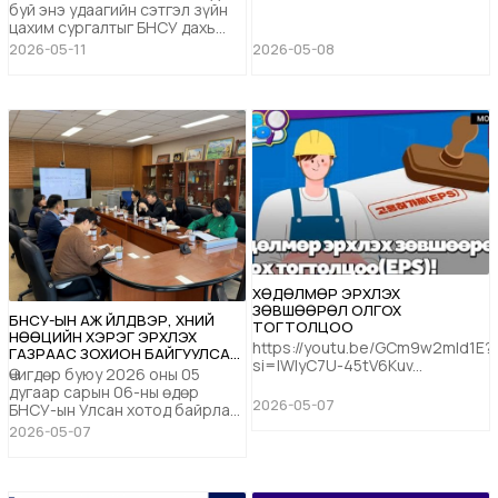
буй энэ удаагийн сэтгэл зүйн
цахим сургалтыг БНСУ дахь
ХНХҮТ-ийн сэтгэл засалч эмч
2026-05-11
2026-05-08
Б.Мөнх-Эрдэнэ, СЭМҮТ-ийн
Сэтгэцийн эмч, сэтгэл засалч
эмч, /Ахлах зэргийн эмч,
анагаах ухааны магистр/
Х.Эрхцэцэг "Эергээр стрессээ
тайлцгаая" сэдвийн хүрээнд
2026 оны 5 дугаар сарын 10-ны
өдөр 19:00 цагт зох...
ХӨДӨЛМӨР ЭРХЛЭХ
ЗӨВШӨӨРӨЛ ОЛГОХ
БНСУ-ЫН АЖ ҮЙЛДВЭР, ХҮНИЙ
ТОГТОЛЦОО
НӨӨЦИЙН ХЭРЭГ ЭРХЛЭХ
https://youtu.be/GCm9w2mId1E?
ГАЗРААС ЗОХИОН БАЙГУУЛСАН
si=IWIyC7U-45tV6Kuv...
СУРГАЛТАД ОРОЛЦОВ
Өчигдөр буюу 2026 оны 05
дугаар сарын 06-ны өдөр
2026-05-07
БНСУ-ын Улсан хотод байрлах
БНСУ-ын Аж үйлдвэр, хүний
2026-05-07
нөөцийн хэрэг эрхлэх газраас
зохион байгуулсан “Хөдөлмөр
эрхлэх зөвшөөрлийн