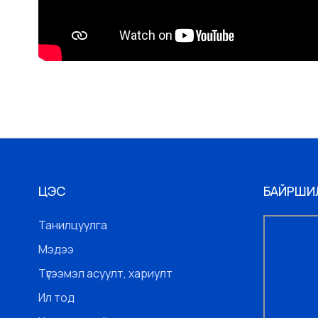
ЦЭС
БАЙРШИ
Танилцуулга
Мэдээ
Түгээмэл асуулт, хариулт
Ил тод