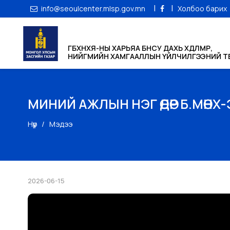
|
|
info@seoulcenter.mlsp.gov.mn
Холбоо барих
ГБХНХЯ-НЫ ХАРЬЯА БНСУ ДАХЬ ХӨДӨЛМӨР,
НИЙГМИЙН ХАМГААЛЛЫН ҮЙЛЧИЛГЭЭНИЙ ТӨ
МИНИЙ АЖЛЫН НЭГ ӨДӨР Б.МӨНХ
Нүүр
Мэдээ
2026-06-15