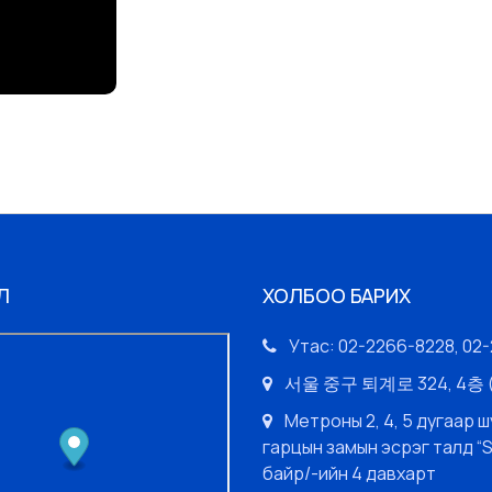
Л
ХОЛБОО БАРИХ
Утас: 02-2266-8228, 02
서울 중구 퇴계로 324, 4
Метроны 2, 4, 5 дугаар ш
гарцын замын эсрэг талд “
байр/-ийн 4 давхарт