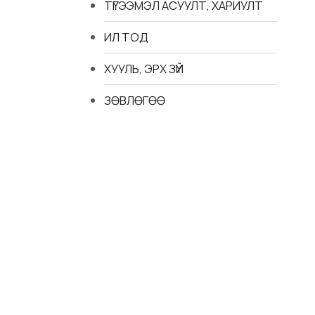
ТҮГЭЭМЭЛ АСУУЛТ, ХАРИУЛТ
ИЛ ТОД
ХУУЛЬ, ЭРХ ЗҮЙ
ЗӨВЛӨГӨӨ