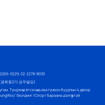
-2266-9229, 02-2278-8030
층 (광희동2가,성우빌딩)
угам, Тундэмүн ёгса мүньхва гунвон буудлын 4 дүгээр
SungWoo” бюлдинг /Спорт барааны дэлгүүртэй