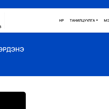
НҮҮР
ТАНИЛЦУУЛГА
М
В
-ЭРДЭНЭ