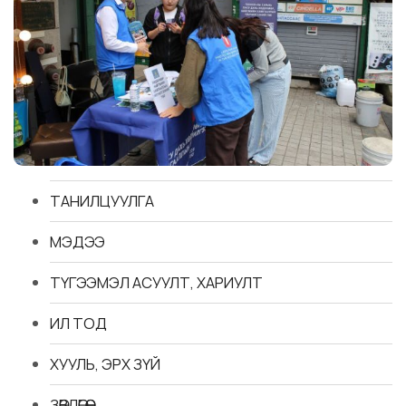
ТАНИЛЦУУЛГА
МЭДЭЭ
ТҮГЭЭМЭЛ АСУУЛТ, ХАРИУЛТ
ИЛ ТОД
ХУУЛЬ, ЭРХ ЗҮЙ
ЗӨВЛӨГӨӨ