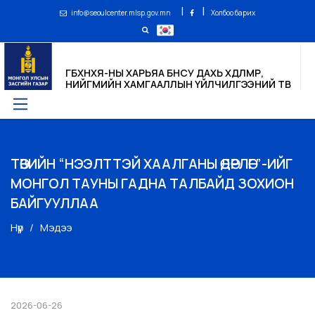
|
|
info@seoulcenter.mlsp.gov.mn
Холбоо барих
ГБХНХЯ-НЫ ХАРЬЯА БНСУ ДАХЬ ХӨДӨЛМӨР,
НИЙГМИЙН ХАМГААЛЛЫН ҮЙЛЧИЛГЭЭНИЙ ТӨВ
ТӨВИЙН “НЭЭЛТТЭЙ ХААЛГАНЫ ӨДӨРЛӨГ”-ИЙГ
МОНГОЛ ТАУНЫ ГАДНА ТАЛБАЙД ЗОХИОН
БАЙГУУЛЛАА
Нүүр
Мэдээ
2026-06-26