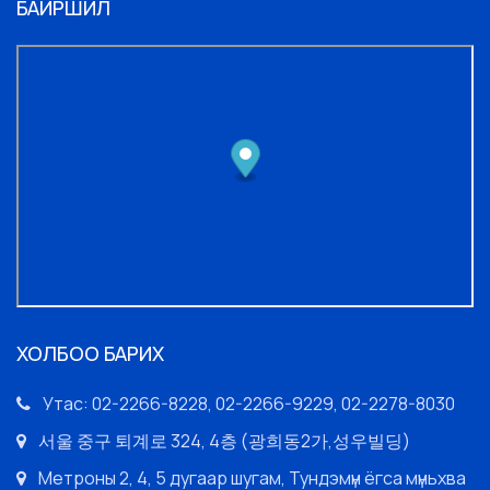
БАЙРШИЛ
ХОЛБОО БАРИХ
Утас: 02-2266-8228, 02-2266-9229, 02-2278-8030
서울 중구 퇴계로 324, 4층 (광희동2가,성우빌딩)
Метроны 2, 4, 5 дугаар шугам, Тундэмүн ёгса мүньхва