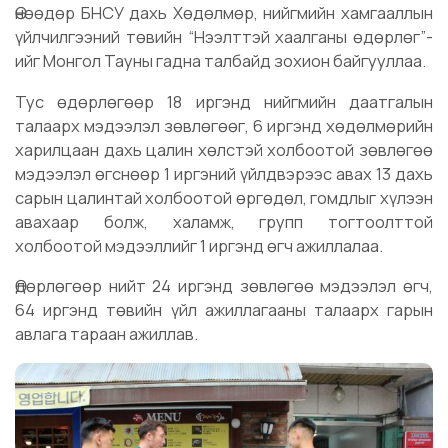
Өнөөдөр БНСУ дахь Хөдөлмөр, нийгмийн хамгааллын
үйлчилгээний төвийн “Нээлттэй хаалганы өдөрлөг”-
ийг Монгол Тауны гадна талбайд зохион байгууллаа.
Тус өдөрлөгөөр 18 иргэнд нийгмийн даатгалын
талаарх мэдээлэл зөвлөгөөг, 6 иргэнд хөдөлмөрийн
харилцаан дахь цалин хөлстэй холбоотой зөвлөгөө
мэдээлэл өгснөөр 1 иргэний үйлдвэрээс авах 13 дахь
сарын цалинтай холбоотой өргөдөл, гомдлыг хүлээн
авахаар болж, халамж, групп тогтоолттой
холбоотой мэдээллийг 1 иргэнд өгч ажиллалаа.
Өдөрлөгөөр нийт 24 иргэнд зөвлөгөө мэдээлэл өгч,
64 иргэнд төвийн үйл ажиллагааны талаарх гарын
авлага тараан ажиллав.