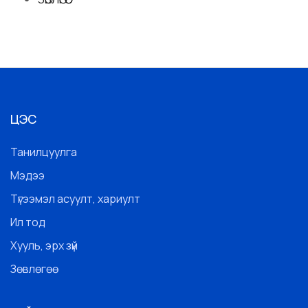
ЦЭС
Танилцуулга
Мэдээ
Түгээмэл асуулт, хариулт
Ил тод
Хууль, эрх зүй
Зөвлөгөө