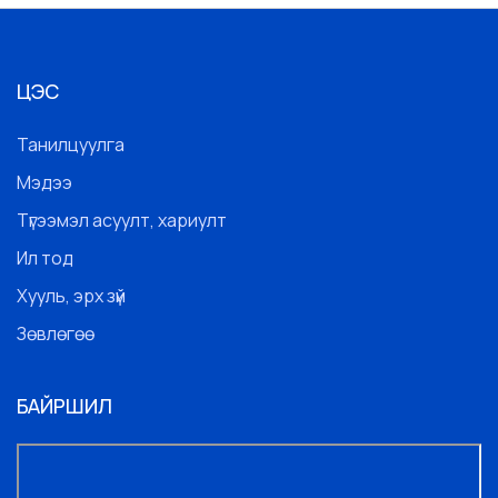
ЦЭС
Танилцуулга
Мэдээ
Түгээмэл асуулт, хариулт
Ил тод
Хууль, эрх зүй
Зөвлөгөө
БАЙРШИЛ