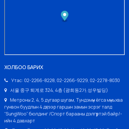
ХОЛБОО БАРИХ
Утас: 02-2266-8228, 02-2266-9229, 02-2278-8030
서울 중구 퇴계로 324, 4층 (광희동2가,성우빌딩)
Метроны 2, 4, 5 дугаар шугам, Тундэмүн ёгса мүньхва
гунвон буудлын 4 дүгээр гарцын замын эсрэг талд
“SungWoo” бюлдинг /Спорт барааны дэлгүүртэй байр/-
ийн 4 давхарт