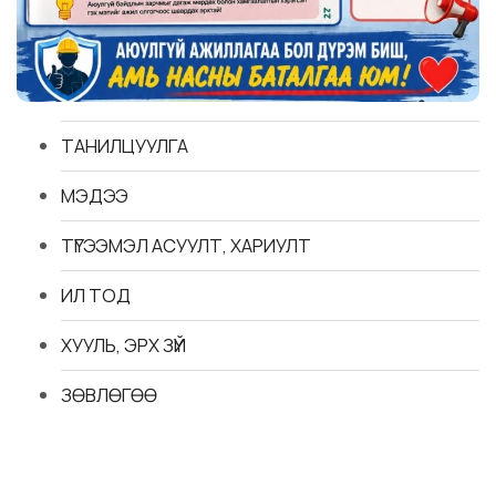
ТАНИЛЦУУЛГА
МЭДЭЭ
ТҮГЭЭМЭЛ АСУУЛТ, ХАРИУЛТ
ИЛ ТОД
ХУУЛЬ, ЭРХ ЗҮЙ
ЗӨВЛӨГӨӨ