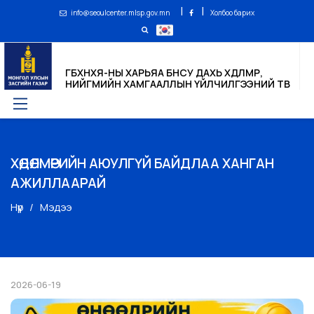
|
|
info@seoulcenter.mlsp.gov.mn
Холбоо барих
ГБХНХЯ-НЫ ХАРЬЯА БНСУ ДАХЬ ХӨДӨЛМӨР,
НИЙГМИЙН ХАМГААЛЛЫН ҮЙЛЧИЛГЭЭНИЙ ТӨВ
ХӨДӨЛМӨРИЙН АЮУЛГҮЙ БАЙДЛАА ХАНГАН
АЖИЛЛААРАЙ
Нүүр
Мэдээ
2026-06-19