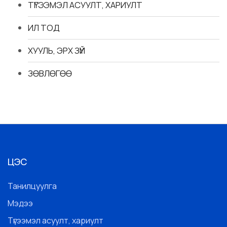
ТҮГЭЭМЭЛ АСУУЛТ, ХАРИУЛТ
ИЛ ТОД
ХУУЛЬ, ЭРХ ЗҮЙ
ЗӨВЛӨГӨӨ
ЦЭС
Танилцуулга
Мэдээ
Түгээмэл асуулт, хариулт