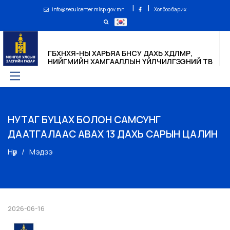
|
|
info@seoulcenter.mlsp.gov.mn
Холбоо барих
ГБХНХЯ-НЫ ХАРЬЯА БНСУ ДАХЬ ХӨДӨЛМӨР,
НИЙГМИЙН ХАМГААЛЛЫН ҮЙЛЧИЛГЭЭНИЙ ТӨВ
НУТАГ БУЦАХ БОЛОН САМСУНГ
ДААТГАЛААС АВАХ 13 ДАХЬ САРЫН ЦАЛИН
Нүүр
Мэдээ
2026-06-16