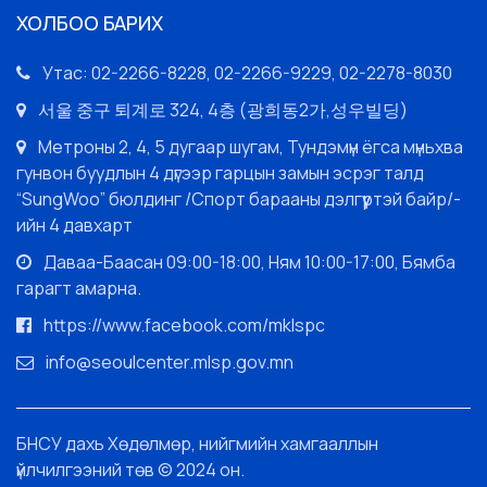
ХОЛБОО БАРИХ
Утас: 02-2266-8228, 02-2266-9229, 02-2278-8030
서울 중구 퇴계로 324, 4층 (광희동2가,성우빌딩)
Метроны 2, 4, 5 дугаар шугам, Тундэмүн ёгса мүньхва
гунвон буудлын 4 дүгээр гарцын замын эсрэг талд
“SungWoo” бюлдинг /Спорт барааны дэлгүүртэй байр/-
ийн 4 давхарт
Даваа-Баасан 09:00-18:00, Ням 10:00-17:00, Бямба
гарагт амарна.
https://www.facebook.com/mklspc
info@seoulcenter.mlsp.gov.mn
БНСУ дахь Хөдөлмөр, нийгмийн хамгааллын
үйлчилгээний төв © 2024 он.