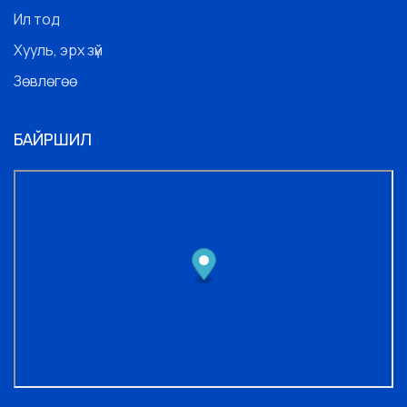
Ил тод
Хууль, эрх зүй
Зөвлөгөө
БАЙРШИЛ