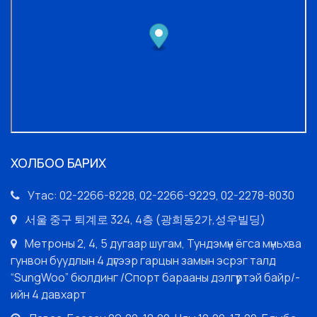
ХОЛБОО БАРИХ
Утас: 02-2266-8228, 02-2266-9229, 02-2278-8030
서울 중구 퇴계로 324, 4층 (광희동2가,성우빌딩)
Метроны 2, 4, 5 дугаар шугам, Тундэмүн ёгса мүньхва
гунвон буудлын 4 дүгээр гарцын замын эсрэг талд
“SungWoo” бюлдинг /Спорт барааны дэлгүүртэй байр/-
ийн 4 давхарт