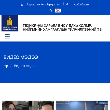
|
|
info@seoulcenter.mlsp.gov.mn
Холбоо барих
ГБХНХЯ-НЫ ХАРЬЯА БНСУ ДАХЬ ХӨДӨЛМӨР,
НИЙГМИЙН ХАМГААЛЛЫН ҮЙЛЧИЛГЭЭНИЙ ТӨВ
ВИДЕО МЭДЭЭ
Нүүр
Видео мэдээ