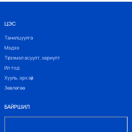
ЦЭС
Танилцуулга
Мэдээ
Түгээмэл асуулт, хариулт
Ил тод
Хууль, эрх зүй
Зөвлөгөө
БАЙРШИЛ