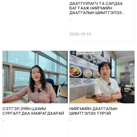
ДААТГУУЛАГЧ ТА САРДАА
БАГТААЖ НИЙГМИЙН
ДААТГАЛЫН ШИМТГЭЛЭЭ
ТӨЛӨӨРЭЙ
...
2025-10-19
СЭТГЭЛ ЗҮЙН ЦАХИМ
НИЙГМИЙН ДААТГАЛЫН
СУРГАЛТДАА ХАМРАГДААРАЙ
ШИМТГЭЛЭЭ ТӨЛӨӨРЭЙ
...
...