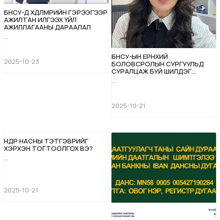
БНСУ-Д ХӨДӨЛМӨРИЙН ГЭРЭЭГЭЭР
АЖИЛТАН ИЛГЭЭХ ҮЙЛ
АЖИЛЛАГААНЫ ДАРААЛАЛ
...
БНСУ-ЫН ЕРӨНХИЙ
2025-10-23
БОЛОВСРОЛЫН СУРГУУЛЬД
СУРАЛЦАЖ БУЙ ШИЛДЭГ
СУРАГЧИДЫГ ШАЛГАРУУЛНА
...
2025-10-21
ӨНДӨР НАСНЫ ТЭТГЭВРИЙГ
ХЭРХЭН ТОГТООЛГОХ ВЭ?
...
2025-10-21