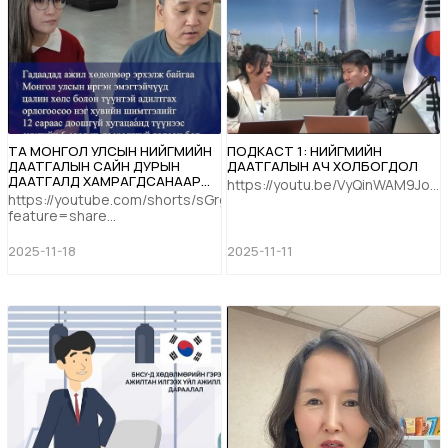
ТА МОНГОЛ УЛСЫН НИЙГМИЙН
ПОДКАСТ 1: НИЙГМИЙН
ДААТГАЛЫН САЙН ДУРЫН
ДААТГАЛЫН АЧ ХОЛБОГДОЛ
ДААТГАЛД ХАМРАГДСАНААР
https://youtu.be/VyQinWAM9Jo...
ЖИРЭМСНИЙ БОЛОН
https://youtube.com/shorts/sGrgEOa25RU?
АМАРЖСАНЫ ТЭТГЭМЖ АВАХ
feature=share...
БОЛОМЖТОЙ
2025-11-18
2025-11-11