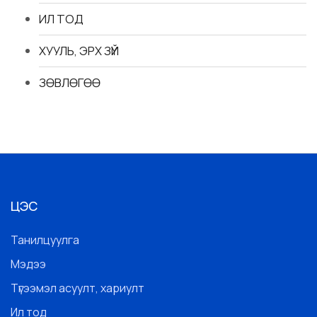
ИЛ ТОД
ХУУЛЬ, ЭРХ ЗҮЙ
ЗӨВЛӨГӨӨ
ЦЭС
Танилцуулга
Мэдээ
Түгээмэл асуулт, хариулт
Ил тод