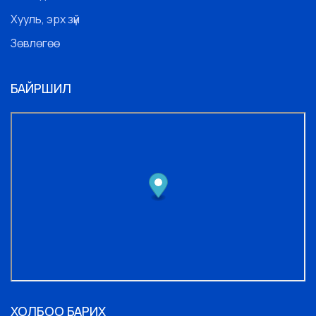
Хууль, эрх зүй
Зөвлөгөө
БАЙРШИЛ
ХОЛБОО БАРИХ