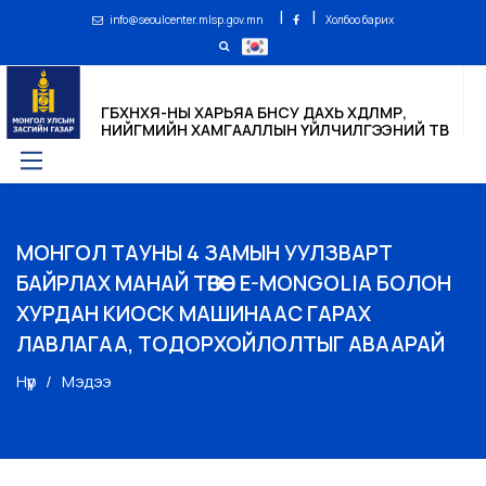
|
|
info@seoulcenter.mlsp.gov.mn
Холбоо барих
ГБХНХЯ-НЫ ХАРЬЯА БНСУ ДАХЬ ХӨДӨЛМӨР,
НИЙГМИЙН ХАМГААЛЛЫН ҮЙЛЧИЛГЭЭНИЙ ТӨВ
МОНГОЛ ТАУНЫ 4 ЗАМЫН УУЛЗВАРТ
БАЙРЛАХ МАНАЙ ТӨВӨӨС E-MONGOLIA БОЛОН
ХУРДАН КИОСК МАШИНААС ГАРАХ
ЛАВЛАГАА, ТОДОРХОЙЛОЛТЫГ АВААРАЙ
Нүүр
Мэдээ