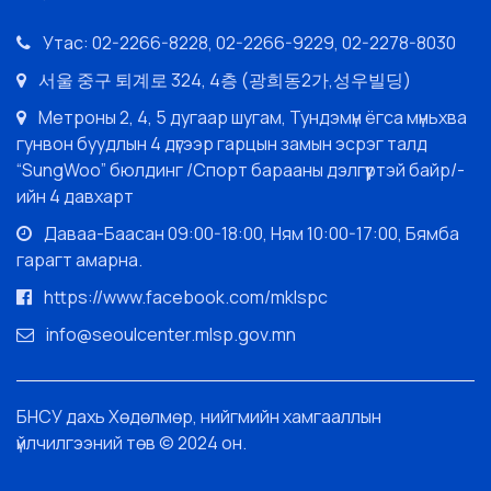
Утас: 02-2266-8228, 02-2266-9229, 02-2278-8030
서울 중구 퇴계로 324, 4층 (광희동2가,성우빌딩)
Метроны 2, 4, 5 дугаар шугам, Тундэмүн ёгса мүньхва
гунвон буудлын 4 дүгээр гарцын замын эсрэг талд
“SungWoo” бюлдинг /Спорт барааны дэлгүүртэй байр/-
ийн 4 давхарт
Даваа-Баасан 09:00-18:00, Ням 10:00-17:00, Бямба
гарагт амарна.
https://www.facebook.com/mklspc
info@seoulcenter.mlsp.gov.mn
БНСУ дахь Хөдөлмөр, нийгмийн хамгааллын
үйлчилгээний төв © 2024 он.