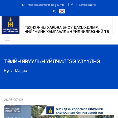
|
|
info@seoulcenter.mlsp.gov.mn
Холбоо барих
ГБХНХЯ-НЫ ХАРЬЯА БНСУ ДАХЬ ХӨДӨЛМӨР,
НИЙГМИЙН ХАМГААЛЛЫН ҮЙЛЧИЛГЭЭНИЙ ТӨВ
ТӨВИЙН ЯВУУЛЫН ҮЙЛЧИЛГЭЭ ҮЗҮҮЛНЭ
Нүүр
Мэдээ
2026-07-05