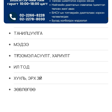
ТАНИЛЦУУЛГА
МЭДЭЭ
ТҮГЭЭМЭЛ АСУУЛТ, ХАРИУЛТ
ИЛ ТОД
ХУУЛЬ, ЭРХ ЗҮЙ
ЗӨВЛӨГӨӨ