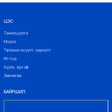
ЦЭС
Танилцуулга
Мэдээ
Түгээмэл асуулт, хариулт
Ил тод
Хууль, эрх зүй
Зөвлөгөө
БАЙРШИЛ