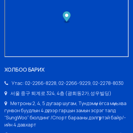
ХОЛБОО БАРИХ
Утас: 02-2266-8228, 02-2266-9229, 02-2278-8030
서울 중구 퇴계로 324, 4층 (광희동2가,성우빌딩)
Метроны 2, 4, 5 дугаар шугам, Тундэмүн ёгса мүньхва
гунвон буудлын 4 дүгээр гарцын замын эсрэг талд
“SungWoo” бюлдинг /Спорт барааны дэлгүүртэй байр/-
ийн 4 давхарт