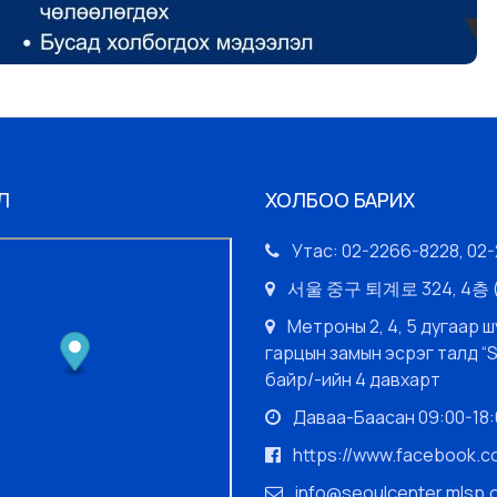
Л
ХОЛБОО БАРИХ
Утас: 02-2266-8228, 02
서울 중구 퇴계로 324, 4
Метроны 2, 4, 5 дугаар ш
гарцын замын эсрэг талд “
байр/-ийн 4 давхарт
Даваа-Баасан 09:00-18:0
https://www.facebook.
info@seoulcenter.mlsp.