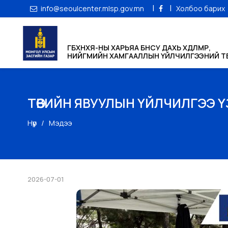
|
|
info@seoulcenter.mlsp.gov.mn
Холбоо барих
ГБХНХЯ-НЫ ХАРЬЯА БНСУ ДАХЬ ХӨДӨЛМӨР,
НИЙГМИЙН ХАМГААЛЛЫН ҮЙЛЧИЛГЭЭНИЙ ТӨ
ТӨВИЙН ЯВУУЛЫН ҮЙЛЧИЛГЭЭ 
Нүүр
Мэдээ
2026-07-01