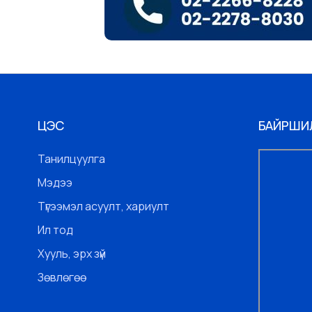
ЦЭС
БАЙРШИ
Танилцуулга
Мэдээ
Түгээмэл асуулт, хариулт
Ил тод
Хууль, эрх зүй
Зөвлөгөө