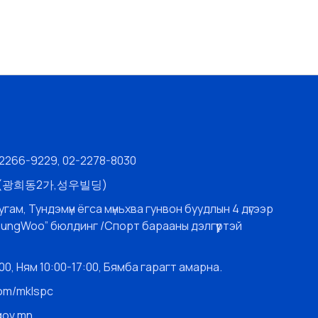
-2266-9229, 02-2278-8030
층 (광희동2가,성우빌딩)
угам, Тундэмүн ёгса мүньхва гунвон буудлын 4 дүгээр
SungWoo” бюлдинг /Спорт барааны дэлгүүртэй
0, Ням 10:00-17:00, Бямба гарагт амарна.
com/mklspc
gov.mn