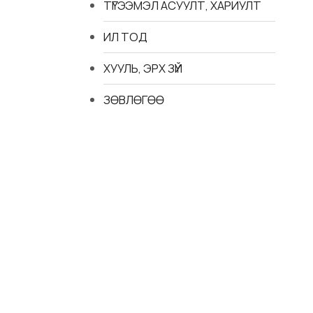
ТҮГЭЭМЭЛ АСУУЛТ, ХАРИУЛТ
ИЛ ТОД
ХУУЛЬ, ЭРХ ЗҮЙ
ЗӨВЛӨГӨӨ