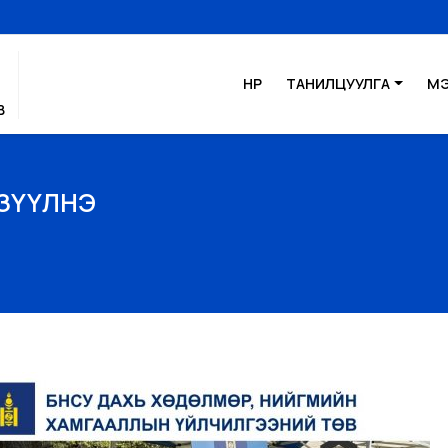
НҮҮР
ТАНИЛЦУУЛГА
М
В
ҮЗҮҮЛНЭ