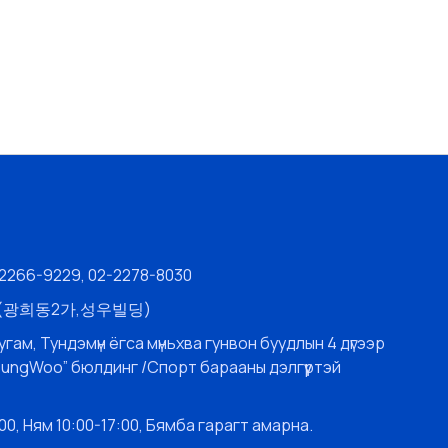
-2266-9229, 02-2278-8030
층 (광희동2가,성우빌딩)
угам, Тундэмүн ёгса мүньхва гунвон буудлын 4 дүгээр
SungWoo” бюлдинг /Спорт барааны дэлгүүртэй
0, Ням 10:00-17:00, Бямба гарагт амарна.