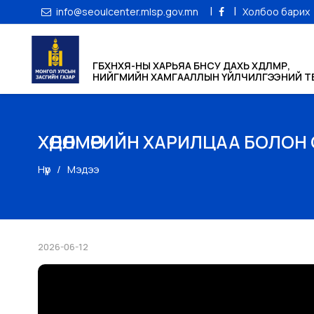
|
|
info@seoulcenter.mlsp.gov.mn
Холбоо барих
ГБХНХЯ-НЫ ХАРЬЯА БНСУ ДАХЬ ХӨДӨЛМӨР,
НИЙГМИЙН ХАМГААЛЛЫН ҮЙЛЧИЛГЭЭНИЙ ТӨ
ХӨДӨЛМӨРИЙН ХАРИЛЦАА БОЛО
Нүүр
Мэдээ
2026-06-12