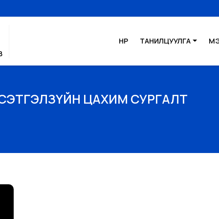
НҮҮР
ТАНИЛЦУУЛГА
М
В
Н СЭТГЭЛЗҮЙН ЦАХИМ СУРГАЛТ