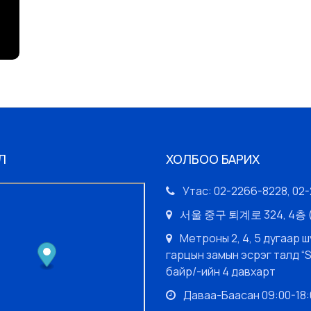
Л
ХОЛБОО БАРИХ
Утас: 02-2266-8228, 02
서울 중구 퇴계로 324, 4
Метроны 2, 4, 5 дугаар ш
гарцын замын эсрэг талд “
байр/-ийн 4 давхарт
Даваа-Баасан 09:00-18:0