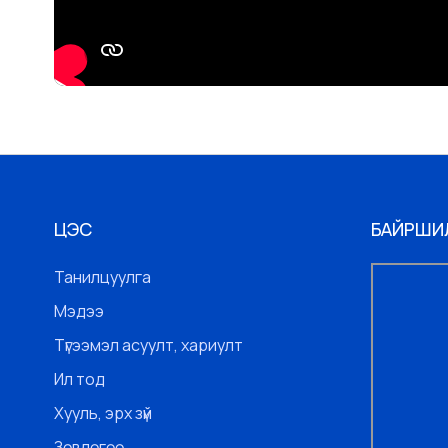
ЦЭС
БАЙРШИ
Танилцуулга
Мэдээ
Түгээмэл асуулт, хариулт
Ил тод
Хууль, эрх зүй
Зөвлөгөө