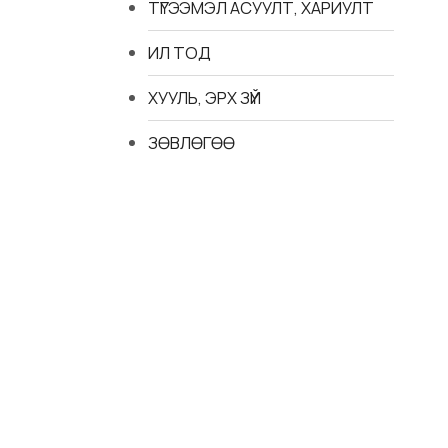
ТҮГЭЭМЭЛ АСУУЛТ, ХАРИУЛТ
ИЛ ТОД
ХУУЛЬ, ЭРХ ЗҮЙ
ЗӨВЛӨГӨӨ