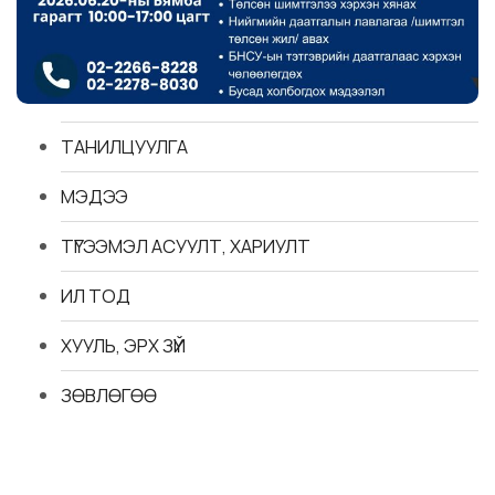
ТАНИЛЦУУЛГА
МЭДЭЭ
ТҮГЭЭМЭЛ АСУУЛТ, ХАРИУЛТ
ИЛ ТОД
ХУУЛЬ, ЭРХ ЗҮЙ
ЗӨВЛӨГӨӨ