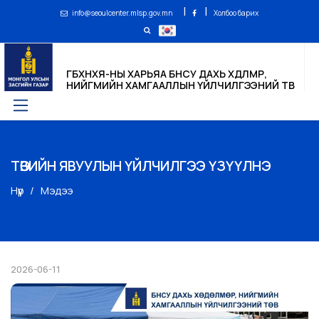
|
|
info@seoulcenter.mlsp.gov.mn
Холбоо барих
ГБХНХЯ-НЫ ХАРЬЯА БНСУ ДАХЬ ХӨДӨЛМӨР,
НИЙГМИЙН ХАМГААЛЛЫН ҮЙЛЧИЛГЭЭНИЙ ТӨВ
ТӨВИЙН ЯВУУЛЫН ҮЙЛЧИЛГЭЭ ҮЗҮҮЛНЭ
Нүүр
Мэдээ
2026-06-11