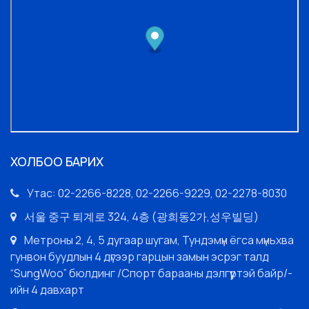
ХОЛБОО БАРИХ
Утас: 02-2266-8228, 02-2266-9229, 02-2278-8030
서울 중구 퇴계로 324, 4층 (광희동2가,성우빌딩)
Метроны 2, 4, 5 дугаар шугам, Тундэмүн ёгса мүньхва
гунвон буудлын 4 дүгээр гарцын замын эсрэг талд
“SungWoo” бюлдинг /Спорт барааны дэлгүүртэй байр/-
ийн 4 давхарт