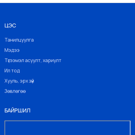
ЦЭС
Танилцуулга
Мэдээ
Түгээмэл асуулт, хариулт
Ил тод
Хууль, эрх зүй
Зөвлөгөө
БАЙРШИЛ