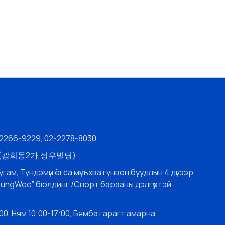
-2266-9229, 02-2278-8030
층 (광희동2가,성우빌딩)
угам, Тундэмүн ёгса мүньхва гунвон буудлын 4 дүгээр
SungWoo” бюлдинг /Спорт барааны дэлгүүртэй
0, Ням 10:00-17:00, Бямба гарагт амарна.