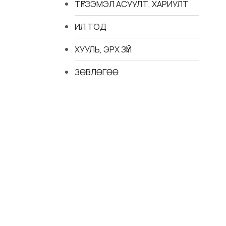
ТҮГЭЭМЭЛ АСУУЛТ, ХАРИУЛТ
ИЛ ТОД
ХУУЛЬ, ЭРХ ЗҮЙ
ЗӨВЛӨГӨӨ