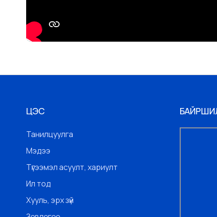
ЦЭС
БАЙРШИ
Танилцуулга
Мэдээ
Түгээмэл асуулт, хариулт
Ил тод
Хууль, эрх зүй
Зөвлөгөө