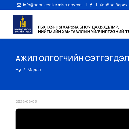
|
|
info@seoulcenter.mlsp.gov.mn
Холбоо барих
ГБХНХЯ-НЫ ХАРЬЯА БНСУ ДАХЬ ХӨДӨЛМӨР,
НИЙГМИЙН ХАМГААЛЛЫН ҮЙЛЧИЛГЭЭНИЙ ТӨ
АЖИЛ ОЛГОГЧИЙН СЭТГЭГДЭ
Нүүр
Мэдээ
2026-06-08