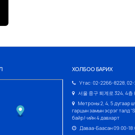
Л
ХОЛБОО БАРИХ
Утас: 02-2266-8228, 02
서울 중구 퇴계로 324, 4
Метроны 2, 4, 5 дугаар ш
гарцын замын эсрэг талд “
байр/-ийн 4 давхарт
Даваа-Баасан 09:00-18:0