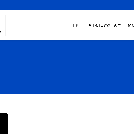
НҮҮР
ТАНИЛЦУУЛГА
М
В
Л