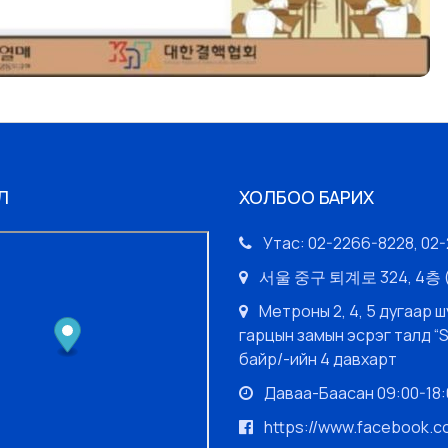
Л
ХОЛБОО БАРИХ
Утас: 02-2266-8228, 02
서울 중구 퇴계로 324, 4
Метроны 2, 4, 5 дугаар ш
гарцын замын эсрэг талд “
байр/-ийн 4 давхарт
Даваа-Баасан 09:00-18:0
https://www.facebook.