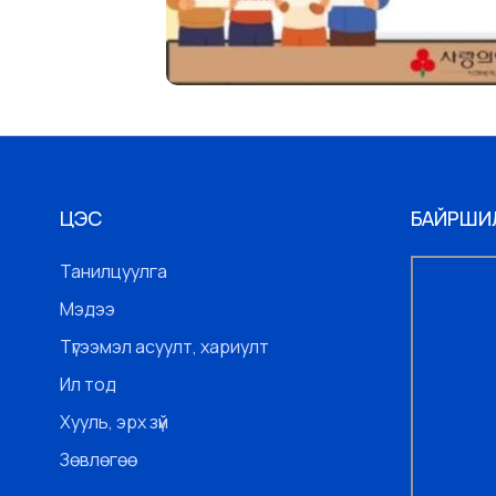
ЦЭС
БАЙРШИ
Танилцуулга
Мэдээ
Түгээмэл асуулт, хариулт
Ил тод
Хууль, эрх зүй
Зөвлөгөө