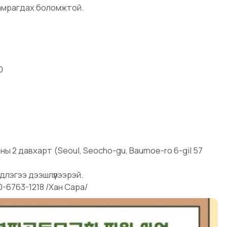
хамрагдах боломжтой.
0
ны 2 давхарт (Seoul, Seocho-gu, Baumoe-ro 6-gil 57
длэгээ дээшлүүлээрэй.
0-6763-1218 /Хан Сара/