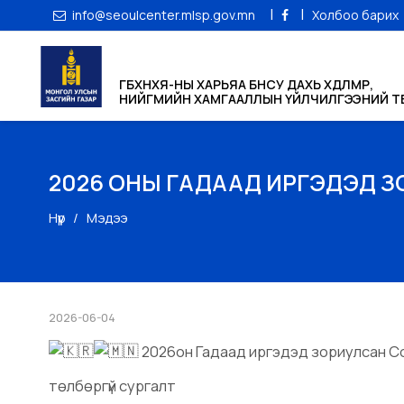
|
|
info@seoulcenter.mlsp.gov.mn
Холбоо барих
ГБХНХЯ-НЫ ХАРЬЯА БНСУ ДАХЬ ХӨДӨЛМӨР,
НИЙГМИЙН ХАМГААЛЛЫН ҮЙЛЧИЛГЭЭНИЙ ТӨ
2026 ОНЫ ГАДААД ИРГЭДЭД З
Нүүр
Мэдээ
2026-06-04
2026он Гадаад иргэдэд зориулсан Со
төлбөргүй сургалт