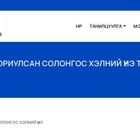
НҮҮР
ТАНИЛЦУУЛГА
М
В
ОРИУЛСАН СОЛОНГОС ХЭЛНИЙ ҮНЭ 
лонгос хэлний үнэ