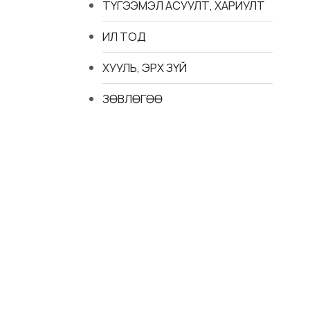
ТҮГЭЭМЭЛ АСУУЛТ, ХАРИУЛТ
ИЛ ТОД
ХУУЛЬ, ЭРХ ЗҮЙ
ЗӨВЛӨГӨӨ