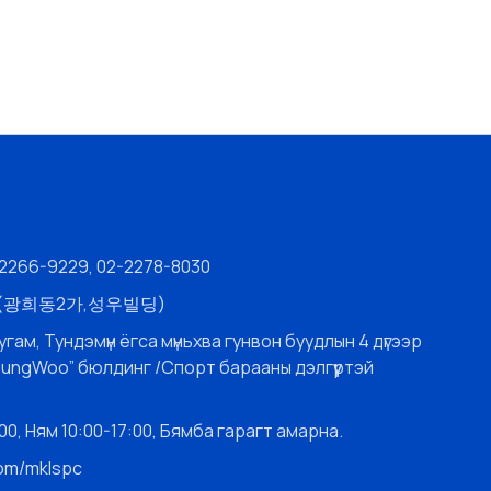
-2266-9229, 02-2278-8030
층 (광희동2가,성우빌딩)
угам, Тундэмүн ёгса мүньхва гунвон буудлын 4 дүгээр
SungWoo” бюлдинг /Спорт барааны дэлгүүртэй
0, Ням 10:00-17:00, Бямба гарагт амарна.
com/mklspc