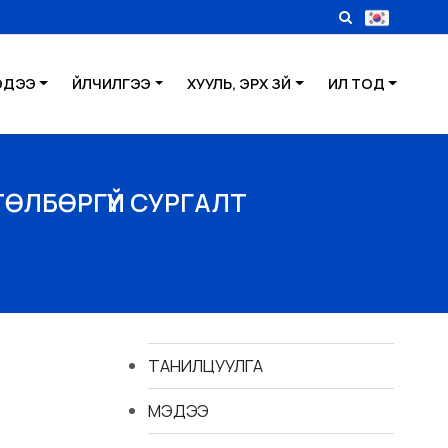
ЭДЭЭ
ҮЙЛЧИЛГЭЭ
ХУУЛЬ, ЭРХ ЗҮЙ
ИЛ ТОД
ТӨЛБӨРГҮЙ СУРГАЛТ
ТАНИЛЦУУЛГА
МЭДЭЭ