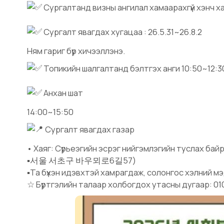
Сургалтанд визны ангилал хамаарахгүй хэнч 
Сургалт явагдах хугацаа : 26.5.31~26.8.2
Ням гариг бүр хичээллэнэ.
Топикийн шалгалтанд бэлтгэх анги 10:50~12:3
Анхан шат
14:00~15:50
Сургалт явагдах газар
• Хаяг: Сүрьеэгийн эсрэг нийгэмлэгийн туслах байр
▪︎
서울 서초구 바우뫼로6길57)
▪︎
Та бүхэн идэвхтэй хамрагдаж, солонгос хэлний мэ
☆ Бүртгэлийн талаар холбогдох утасны дугаар: 01