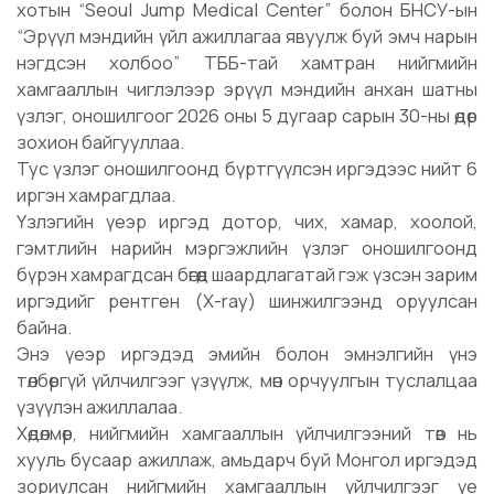
хотын “Seoul Jump Medical Center” болон БНСУ-ын
“Эрүүл мэндийн үйл ажиллагаа явуулж буй эмч нарын
нэгдсэн холбоо” ТББ-тай хамтран нийгмийн
хамгааллын чиглэлээр эрүүл мэндийн анхан шатны
үзлэг, оношилгоог 2026 оны 5 дугаар сарын 30-ны өдөр
зохион байгууллаа.
Тус үзлэг оношилгоонд бүртгүүлсэн иргэдээс нийт 6
иргэн хамрагдлаа.
Үзлэгийн үеэр иргэд дотор, чих, хамар, хоолой,
гэмтлийн нарийн мэргэжлийн үзлэг оношилгоонд
бүрэн хамрагдсан бөгөөд шаардлагатай гэж үзсэн зарим
иргэдийг рентген (X-ray) шинжилгээнд оруулсан
байна.
Энэ үеэр иргэдэд эмийн болон эмнэлгийн үнэ
төлбөргүй үйлчилгээг үзүүлж, мөн орчуулгын туслалцаа
үзүүлэн ажиллалаа.
Хөдөлмөр, нийгмийн хамгааллын үйлчилгээний төв нь
хууль бусаар ажиллаж, амьдарч буй Монгол иргэдэд
зориулсан нийгмийн хамгааллын үйлчилгээг үе