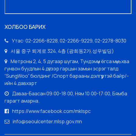
ХОЛБОО БАРИХ
Утас: 02-2266-8228, 02-2266-9229, 02-2278-8030
서울 중구 퇴계로 324, 4층 (광희동2가,성우빌딩)
Метроны 2, 4, 5 дугаар шугам, Тундэмүн ёгса мүньхва
гунвон буудлын 4 дүгээр гарцын замын эсрэг талд
“SungWoo” бюлдинг /Спорт барааны дэлгүүртэй байр/-
ийн 4 давхарт
Даваа-Баасан 09:00-18:00, Ням 10:00-17:00, Бямба
гарагт амарна.
https://www.facebook.com/mklspc
info@seoulcenter.mlsp.gov.mn