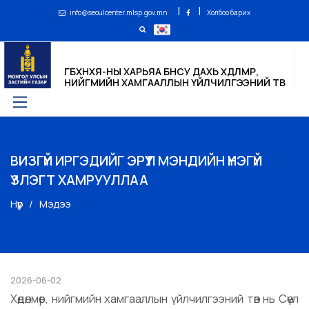
|
|
info@seoulcenter.mlsp.gov.mn
Холбоо барих
ГБХНХЯ-НЫ ХАРЬЯА БНСУ ДАХЬ ХӨДӨЛМӨР,
НИЙГМИЙН ХАМГААЛЛЫН ҮЙЛЧИЛГЭЭНИЙ ТӨВ
ВИЗГҮЙ ИРГЭДИЙГ ЭРҮҮЛ МЭНДИЙН ҮНЭГҮЙ
ҮЗЛЭГТ ХАМРУУЛЛАА
Нүүр
Мэдээ
2026-06-02
Хөдөлмөр, нийгмийн хамгааллын үйлчилгээний төв нь Сөүл