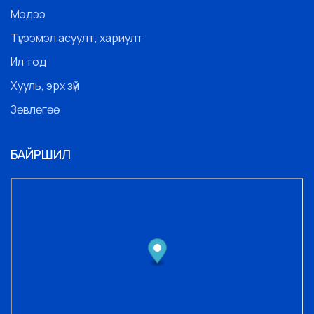
Мэдээ
Түгээмэл асуулт, хариулт
Ил тод
Хууль, эрх зүй
Зөвлөгөө
БАЙРШИЛ