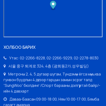
ХОЛБОО БАРИХ
Утас: 02-2266-8228, 02-2266-9229, 02-2278-8030
서울 중구 퇴계로 324, 4층 (광희동2가,성우빌딩)
Метроны 2, 4, 5 дугаар шугам, Тундэмүн ёгса мүньхва
гунвон буудлын 4 дүгээр гарцын замын эсрэг талд
“SungWoo” бюлдинг /Спорт барааны дэлгүүртэй байр/-
ийн 4 давхарт
Даваа-Баасан 09:00-18:00, Ням 10:00-17:00, Бямба
гарагт амарна.