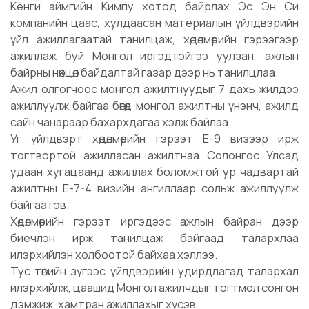
Кёнги аймгийн Кимпу хотод байрлах Эс Эн Си
компанийн цаас, хулдаасан материалын үйлдвэрийн
үйл ажиллагаатай танилцаж, хөдөлмөрийн гэрээгээр
ажиллаж буй Монгол иргэдтэйгээ уулзан, ажлын
байрны нөхцөл байдалтай газар дээр нь танилцлаа.
Ажил олгогчоос монгол ажилтнуудыг 7 дахь жилдээ
ажиллуулж байгаа бөгөөд монгол ажилтны үнэнч, ажилд
сайн чанараар бахархдагаа хэлж байлаа.
Уг үйлдвэрт хөдөлмөрийн гэрээт E-9 визээр ирж
тогтвортой ажилласан ажилтнаа Солонгос Улсад
удаан хугацаанд ажиллах боломжтой ур чадвартай
ажилтны E-7-4 визийн ангиллаар сольж ажиллуулж
байгаа гэв.
Хөдөлмөрийн гэрээт иргэдээс ажлын байран дээр
биечлэн ирж танилцаж байгаад талархлаа
илэрхийлэн холбоотой байхаа хэллээ.
Тус төвийн зүгээс үйлдвэрийн удирдлагад талархал
илэрхийлж, цаашид Монгол ажилчдыг тогтмол сонгон
дэмжиж, хамтран ажиллахыг хүсэв.