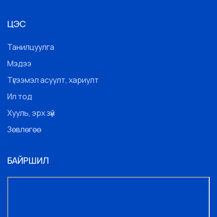
ЦЭС
Танилцуулга
Мэдээ
Түгээмэл асуулт, хариулт
Ил тод
Хууль, эрх зүй
Зөвлөгөө
БАЙРШИЛ