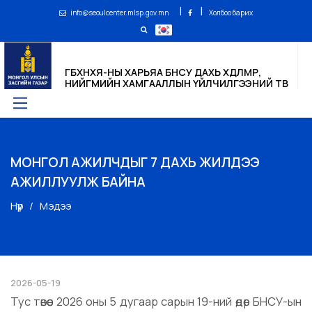
|
|
info@seoulcenter.mlsp.gov.mn
Холбоо барих
ГБХНХЯ-НЫ ХАРЬЯА БНСУ ДАХЬ ХӨДӨЛМӨР,
НИЙГМИЙН ХАМГААЛЛЫН ҮЙЛЧИЛГЭЭНИЙ ТӨВ
МОНГОЛ АЖИЛЧДЫГ 7 ДАХЬ ЖИЛДЭЭ
АЖИЛЛУУЛЖ БАЙНА
Нүүр
Мэдээ
2026-05-19
Тус төвөөс 2026 оны 5 дугаар сарын 19-ний өдөр БНСУ-ын