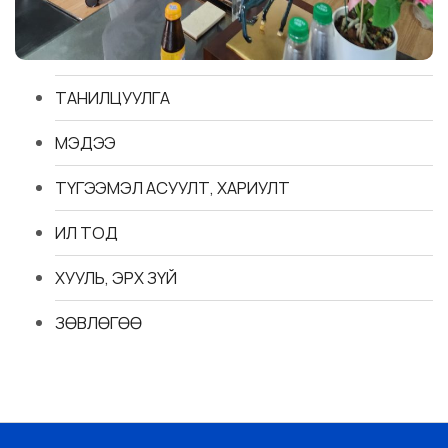
ТАНИЛЦУУЛГА
МЭДЭЭ
ТҮГЭЭМЭЛ АСУУЛТ, ХАРИУЛТ
ИЛ ТОД
ХУУЛЬ, ЭРХ ЗҮЙ
ЗӨВЛӨГӨӨ