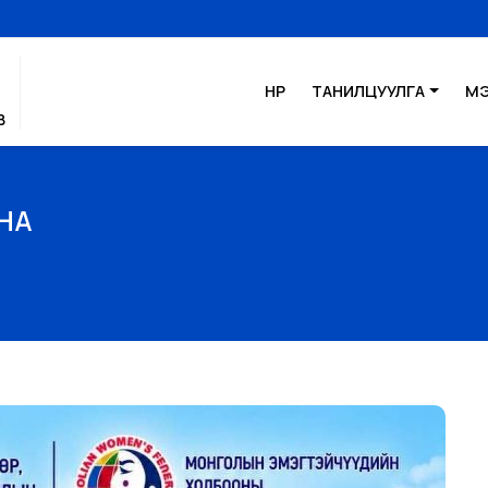
НҮҮР
ТАНИЛЦУУЛГА
М
В
ЙНА