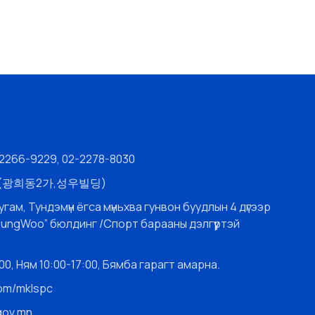
-2266-9229, 02-2278-8030
층 (광희동2가,성우빌딩)
угам, Тундэмүн ёгса мүньхва гунвон буудлын 4 дүгээр
SungWoo” бюлдинг /Спорт барааны дэлгүүртэй
0, Ням 10:00-17:00, Бямба гарагт амарна.
com/mklspc
gov.mn