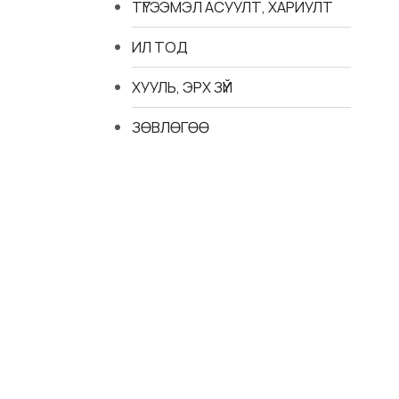
ТҮГЭЭМЭЛ АСУУЛТ, ХАРИУЛТ
ИЛ ТОД
ХУУЛЬ, ЭРХ ЗҮЙ
ЗӨВЛӨГӨӨ