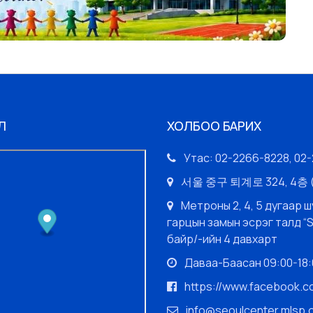
Л
ХОЛБОО БАРИХ
Утас: 02-2266-8228, 02
서울 중구 퇴계로 324, 4
Метроны 2, 4, 5 дугаар ш
гарцын замын эсрэг талд “
байр/-ийн 4 давхарт
Даваа-Баасан 09:00-18:0
https://www.facebook.
info@seoulcenter.mlsp.