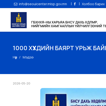
|
|
info@seoulcenter.mlsp.gov.mn
Холбоо барих
ГБХНХЯ-НЫ ХАРЬЯА БНСУ ДАХЬ ХӨДӨЛМӨР,
НИЙГМИЙН ХАМГААЛЛЫН ҮЙЛЧИЛГЭЭНИЙ ТӨ
1000 ХҮҮХДИЙН БАЯРТ УРЬЖ БА
Нүүр
Мэдээ
2026-05-20