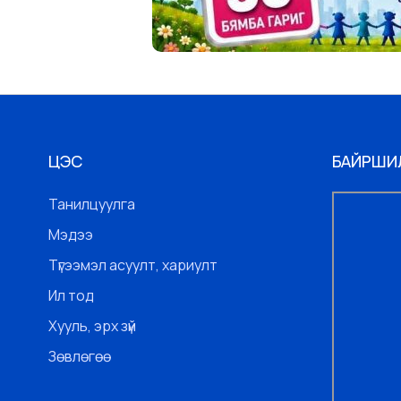
ЦЭС
БАЙРШИ
Танилцуулга
Мэдээ
Түгээмэл асуулт, хариулт
Ил тод
Хууль, эрх зүй
Зөвлөгөө