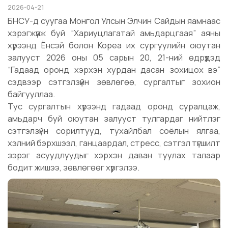
2026-04-21
БНСУ-д суугаа Монгол Улсын Элчин Сайдын яамнаас
хэрэгжүүлж буй “Хариуцлагатай амьдарцгаая” аяны
хүрээнд Ёнсэй болон Кореа их сургуулийн оюутан
залууст 2026 оны 05 сарын 20, 21-ний өдрүүдэд
“Гадаад оронд хэрхэн хурдан дасан зохицох вэ”
сэдвээр сэтгэлзүйн зөвлөгөө, сургалтыг зохион
байгууллаа.
Тус сургалтын хүрээнд гадаад оронд суралцаж,
амьдарч буй оюутан залууст тулгардаг нийтлэг
сэтгэлзүйн сорилтууд, тухайлбал соёлын ялгаа,
хэлний бэрхшээл, ганцаардал, стресс, сэтгэл түгшилт
зэрэг асуудлуудыг хэрхэн даван туулах талаар
бодит жишээ, зөвлөгөөг хүргэлээ.