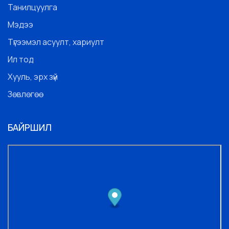
Танилцуулга
Мэдээ
Түгээмэл асуулт, хариулт
Ил тод
Хууль, эрх зүй
Зөвлөгөө
БАЙРШИЛ