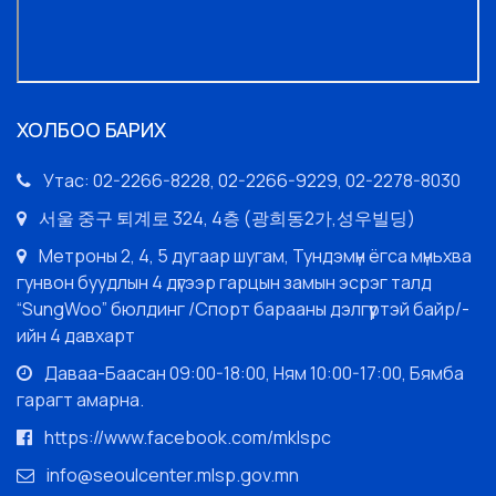
ХОЛБОО БАРИХ
Утас: 02-2266-8228, 02-2266-9229, 02-2278-8030
서울 중구 퇴계로 324, 4층 (광희동2가,성우빌딩)
Метроны 2, 4, 5 дугаар шугам, Тундэмүн ёгса мүньхва
гунвон буудлын 4 дүгээр гарцын замын эсрэг талд
“SungWoo” бюлдинг /Спорт барааны дэлгүүртэй байр/-
ийн 4 давхарт
Даваа-Баасан 09:00-18:00, Ням 10:00-17:00, Бямба
гарагт амарна.
https://www.facebook.com/mklspc
info@seoulcenter.mlsp.gov.mn