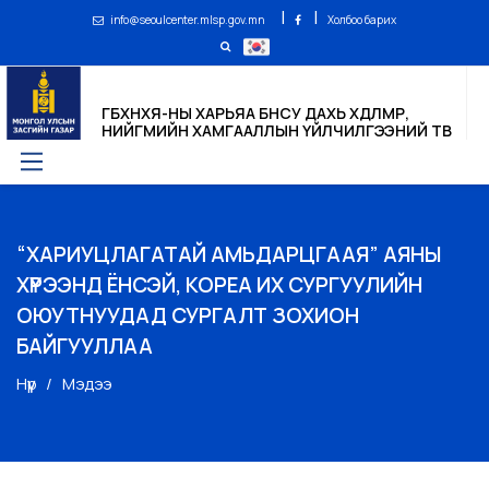
|
|
info@seoulcenter.mlsp.gov.mn
Холбоо барих
ГБХНХЯ-НЫ ХАРЬЯА БНСУ ДАХЬ ХӨДӨЛМӨР,
НИЙГМИЙН ХАМГААЛЛЫН ҮЙЛЧИЛГЭЭНИЙ ТӨВ
“ХАРИУЦЛАГАТАЙ АМЬДАРЦГААЯ” АЯНЫ
ХҮРЭЭНД ЁНСЭЙ, КОРЕА ИХ СУРГУУЛИЙН
ОЮУТНУУДАД СУРГАЛТ ЗОХИОН
БАЙГУУЛЛАА
Нүүр
Мэдээ