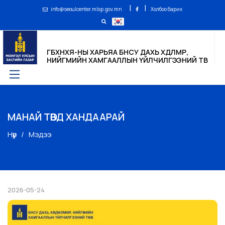
|
|
info@seoulcenter.mlsp.gov.mn
Холбоо барих
ГБХНХЯ-НЫ ХАРЬЯА БНСУ ДАХЬ ХӨДӨЛМӨР,
НИЙГМИЙН ХАМГААЛЛЫН ҮЙЛЧИЛГЭЭНИЙ ТӨВ
МАНАЙ ТӨВД ХАНДААРАЙ
Нүүр
Мэдээ
2026-05-24