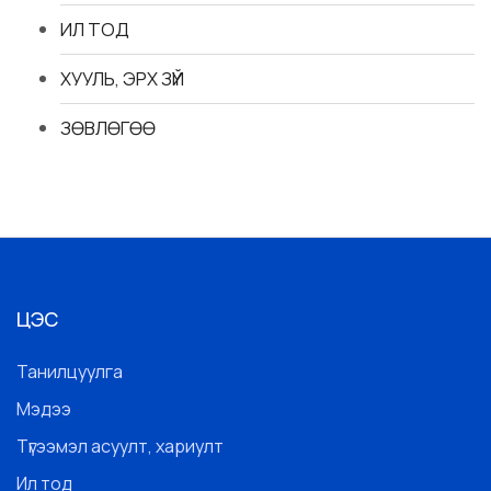
ИЛ ТОД
ХУУЛЬ, ЭРХ ЗҮЙ
ЗӨВЛӨГӨӨ
ЦЭС
Танилцуулга
Мэдээ
Түгээмэл асуулт, хариулт
Ил тод