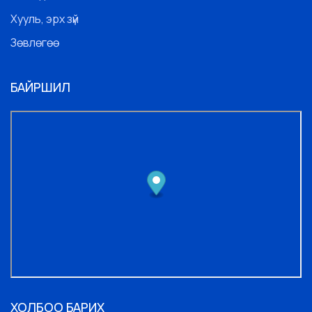
Хууль, эрх зүй
Зөвлөгөө
БАЙРШИЛ
ХОЛБОО БАРИХ