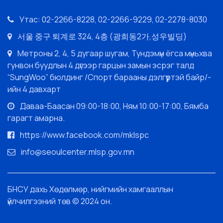
Утас: 02-2266-8228, 02-2266-9229, 02-2278-8030
서울 중구 퇴계로 324, 4층 (광희동2가,성우빌딩)
Метроны 2, 4, 5 дугаар шугам, Тундэмүн ёгса мүньхва
гунвон буудлын 4 дүгээр гарцын замын эсрэг талд
“SungWoo” бюлдинг /Спорт барааны дэлгүүртэй байр/-
ийн 4 давхарт
Даваа-Баасан 09:00-18:00, Ням 10:00-17:00, Бямба
гарагт амарна.
https://www.facebook.com/mklspc
info@seoulcenter.mlsp.gov.mn
БНСУ дахь Хөдөлмөр, нийгмийн хамгааллын
үйлчилгээний төв © 2024 он.