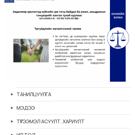
ТАНИЛЦУУЛГА
МЭДЭЭ
ТҮГЭЭМЭЛ АСУУЛТ, ХАРИУЛТ
ИЛ ТОД