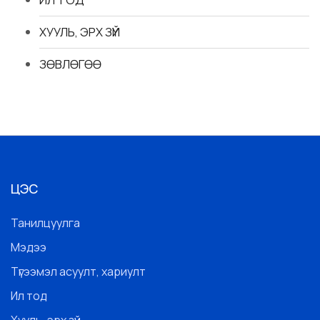
ХУУЛЬ, ЭРХ ЗҮЙ
ЗӨВЛӨГӨӨ
ЦЭС
Танилцуулга
Мэдээ
Түгээмэл асуулт, хариулт
Ил тод
Хууль, эрх зүй