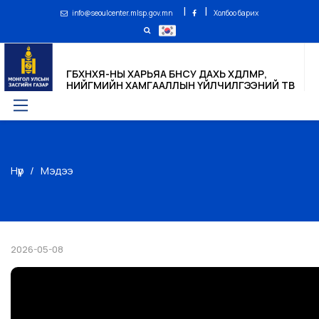
|
|
info@seoulcenter.mlsp.gov.mn
Холбоо барих
ГБХНХЯ-НЫ ХАРЬЯА БНСУ ДАХЬ ХӨДӨЛМӨР,
НИЙГМИЙН ХАМГААЛЛЫН ҮЙЛЧИЛГЭЭНИЙ ТӨВ
Нүүр
Мэдээ
2026-05-08