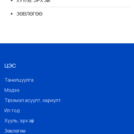
ХУУЛЬ, ЭРХ ЗҮЙ
ЗӨВЛӨГӨӨ
ЦЭС
Танилцуулга
Мэдээ
Түгээмэл асуулт, хариулт
Ил тод
Хууль, эрх зүй
Зөвлөгөө