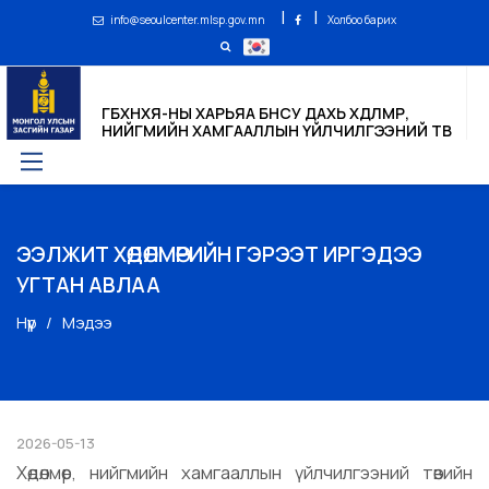
|
|
info@seoulcenter.mlsp.gov.mn
Холбоо барих
ГБХНХЯ-НЫ ХАРЬЯА БНСУ ДАХЬ ХӨДӨЛМӨР,
НИЙГМИЙН ХАМГААЛЛЫН ҮЙЛЧИЛГЭЭНИЙ ТӨВ
ЭЭЛЖИТ ХӨДӨЛМӨРИЙН ГЭРЭЭТ ИРГЭДЭЭ
УГТАН АВЛАА
Нүүр
Мэдээ
2026-05-13
Хөдөлмөр, нийгмийн хамгааллын үйлчилгээний төвийн