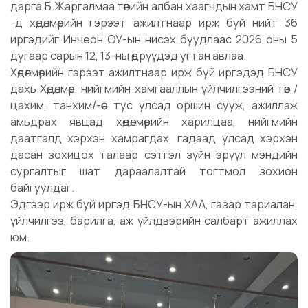
дарга Б.Жаргалмаа төвийн албан хаагчдын хамт БНСУ
-д хөдөлмөрийн гэрээт ажилтнаар ирж буй нийт 36
иргэдийг Инчеон ОУ-ын нисэх буудлаас 2026 оны 5
дугаар сарын 12, 13-ны өдрүүдэд угтан авлаа.
Хөдөлмөрийн гэрээт ажилтнаар ирж буй иргэдэд БНСУ
дахь Хөдөлмөр, нийгмийн хамгааллын үйлчилгээний төв /
цахим, танхим/-өөс тус улсад оршин сууж, ажиллаж
амьдрах явцад хөдөлмөрийн харилцаа, нийгмийн
даатгалд хэрхэн хамрагдах, гадаад улсад хэрхэн
дасан зохицох талаар сэтгэл зүйн эрүүл мэндийн
сургалтыг шат дараалалтай тогтмол зохион
байгуулдаг.
Эдгээр ирж буй иргэд БНСУ-ын ХАА, газар тариалан,
үйлчилгээ, барилга, аж үйлдвэрийн салбарт ажиллах
юм.