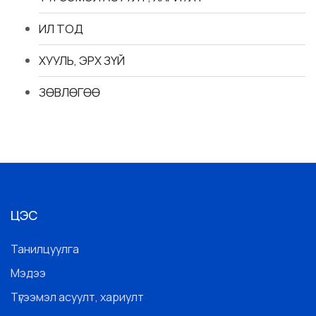
ИЛ ТОД
ХУУЛЬ, ЭРХ ЗҮЙ
ЗӨВЛӨГӨӨ
ЦЭС
Танилцуулга
Мэдээ
Түгээмэл асуулт, хариулт