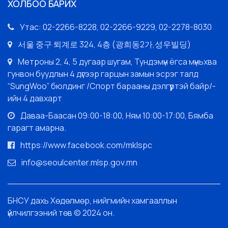
ХОЛБОО БАРИХ
Утас: 02-2266-8228, 02-2266-9229, 02-2278-8030
서울 중구 퇴계로 324, 4층 (광희동2가,성우빌딩)
Метроны 2, 4, 5 дугаар шугам, Тундэмүн ёгса мүньхва
гунвон буудлын 4 дүгээр гарцын замын эсрэг талд
“SungWoo” бюлдинг /Спорт барааны дэлгүүртэй байр/-
ийн 4 давхарт
Даваа-Баасан 09:00-18:00, Ням 10:00-17:00, Бямба
гарагт амарна.
https://www.facebook.com/mklspc
info@seoulcenter.mlsp.gov.mn
БНСУ дахь Хөдөлмөр, нийгмийн хамгааллын
үйлчилгээний төв © 2024 он.