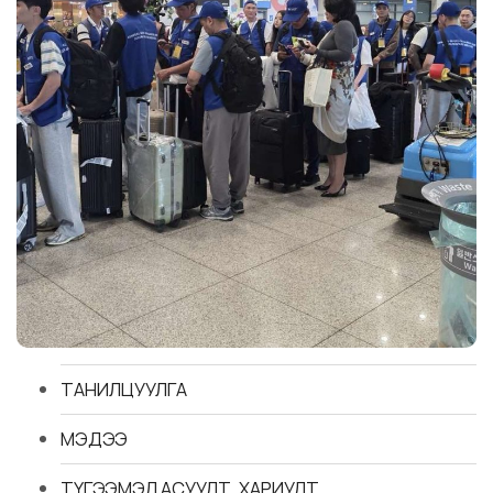
ТАНИЛЦУУЛГА
МЭДЭЭ
ТҮГЭЭМЭЛ АСУУЛТ, ХАРИУЛТ