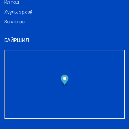
Ил тод
Хууль, эрх зүй
Зөвлөгөө
БАЙРШИЛ