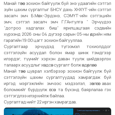
Манай төвөөс зохион байгуулж буй энэ удаагийн сэтгэл
зүйн цахим сургалтыг БНСУ дахь ХНХҮТ-ийн сэтгэл
засалч эмч Б.Мөнх-Эрдэнэ, СЭМҮТ-ийн сэтгэцийн
эмч, сэтгэл засалч эмч Г.ГАнтулга ” Эрчүүдээ
”дотроо хадгалах биш” ярилцацгаая сэдвийн
хүрээнд 2026 оны 04 дүгээр сарын 05-ны өдрийн ням
гарагийн 19:00 цагт зохион байгууллаа.
Сургалтаар эрчүүдэд түгээмэл тохиолддог
сэтгэлзүйн асуудал болон ямар шинж тэмдгээр
илэрдэг, түүнийг хэрхэн даван туулж шийдвэрлэх
талаарх асуудлыг хөндсөн сургалт болж өндөрлөлөө.
Манай төвөөс цуврал хэлбэрээр зохион байгуулж буй
сэтгэлзүйн цахим сургалтуудад хамрагдаж буй
иргэд мэргэжлийн эмчээс мэдээлэл, зөвлөгөө авах
боломжийг бүрдүүлж өгсөн та бүхэнд баярлалаа гэх
сэтгэгдлээ илэрхийлж байлаа.
Сургалтад нийт 22 иргэн хамрагдав.