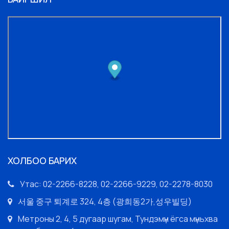
ХОЛБОО БАРИХ
Утас: 02-2266-8228, 02-2266-9229, 02-2278-8030
서울 중구 퇴계로 324, 4층 (광희동2가,성우빌딩)
Метроны 2, 4, 5 дугаар шугам, Тундэмүн ёгса мүньхва