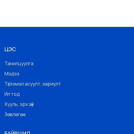
ЦЭС
Танилцуулга
Мэдээ
Түгээмэл асуулт, хариулт
Ил тод
Хууль, эрх зүй
Зөвлөгөө
БАЙРШИЛ