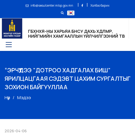
|
|
info@seoulcenter.mlsp.gov.mn
Холбоо барих
ГБХНХЯ-НЫ ХАРЬЯА БНСУ ДАХЬ ХӨДӨЛМӨР,
НИЙГМИЙН ХАМГААЛЛЫН ҮЙЛЧИЛГЭЭНИЙ ТӨВ
“ЭРЧҮҮДЭЭ ”ДОТРОО ХАДГАЛАХ БИШ”
ЯРИЛЦАЦГААЯ СЭДЭВТ ЦАХИМ СУРГАЛТЫГ
ЗОХИОН БАЙГУУЛЛАА
Нүүр
Мэдээ
2026-04-06