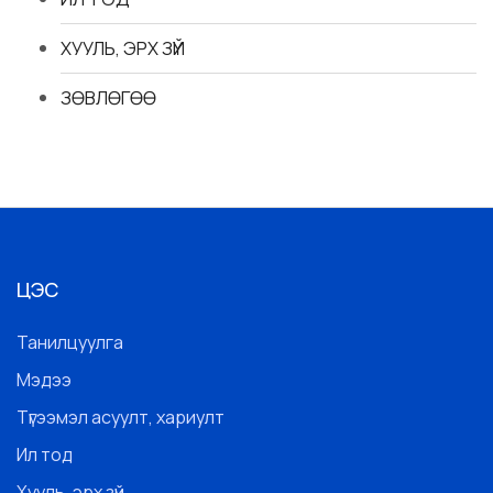
ХУУЛЬ, ЭРХ ЗҮЙ
ЗӨВЛӨГӨӨ
ЦЭС
Танилцуулга
Мэдээ
Түгээмэл асуулт, хариулт
Ил тод
Хууль, эрх зүй