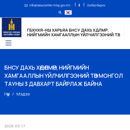
|
|
info@seoulcenter.mlsp.gov.mn
Холбоо барих
ГБХНХЯ-НЫ ХАРЬЯА БНСУ ДАХЬ ХӨДӨЛМӨР,
НИЙГМИЙН ХАМГААЛЛЫН ҮЙЛЧИЛГЭЭНИЙ ТӨВ
БНСУ ДАХЬ ХӨДӨЛМӨР, НИЙГМИЙН
ХАМГААЛЛЫН ҮЙЛЧИЛГЭЭНИЙ ТӨВ МОНГОЛ
ТАУНЫ 3 ДАВХАРТ БАЙРЛАЖ БАЙНА
Нүүр
Мэдээ
2026-03-17