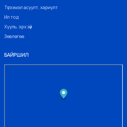
Түгээмэл асуулт, хариулт
Ил тод
Хууль, эрх зүй
Зөвлөгөө
БАЙРШИЛ