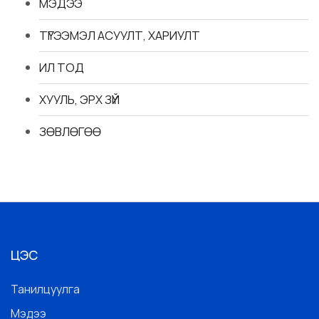
МЭДЭЭ
ТҮГЭЭМЭЛ АСУУЛТ, ХАРИУЛТ
ИЛ ТОД
ХУУЛЬ, ЭРХ ЗҮЙ
ЗӨВЛӨГӨӨ
ЦЭС
Танилцуулга
Мэдээ