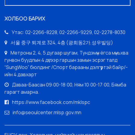
ХОЛБОО БАРИХ
Утас: 02-2266-8228, 02-2266-9229, 02-2278-8030
서울 중구 퇴계로 324, 4층 (광희동2가,성우빌딩)
Метроны 2, 4, 5 дугаар шугам, Тундэмүн ёгса мүньхва
гунвон буудлын 4 дүгээр гарцын замын эсрэг талд
“SungWoo” бюлдинг /Спорт барааны дэлгүүртэй байр/-
ийн 4 давхарт
Даваа-Баасан 09:00-18:00, Ням 10:00-17:00, Бямба
гарагт амарна.
https://www.facebook.com/mklspc
info@seoulcenter.mlsp.gov.mn
БНСУ дахь Хөдөлмөр, нийгмийн хамгааллын