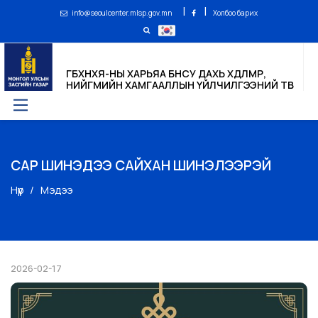
|
|
info@seoulcenter.mlsp.gov.mn
Холбоо барих
ГБХНХЯ-НЫ ХАРЬЯА БНСУ ДАХЬ ХӨДӨЛМӨР,
НИЙГМИЙН ХАМГААЛЛЫН ҮЙЛЧИЛГЭЭНИЙ ТӨВ
САР ШИНЭДЭЭ САЙХАН ШИНЭЛЭЭРЭЙ
Нүүр
Мэдээ
2026-02-17