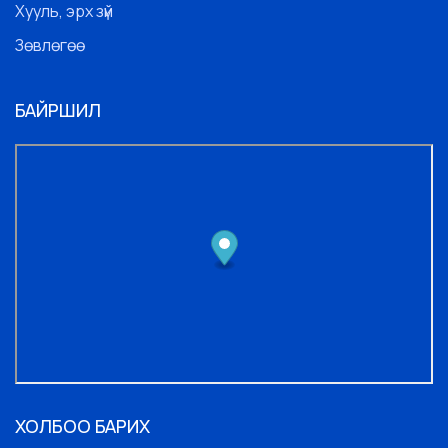
Хууль, эрх зүй
Зөвлөгөө
БАЙРШИЛ
ХОЛБОО БАРИХ