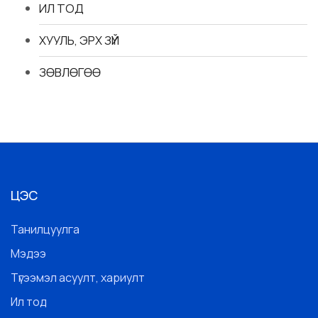
ИЛ ТОД
ХУУЛЬ, ЭРХ ЗҮЙ
ЗӨВЛӨГӨӨ
ЦЭС
Танилцуулга
Мэдээ
Түгээмэл асуулт, хариулт
Ил тод