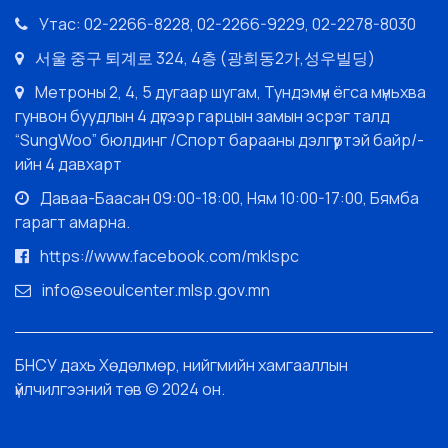
Утас: 02-2266-8228, 02-2266-9229, 02-2278-8030
서울 중구 퇴계로 324, 4층 (광희동2가,성우빌딩)
Метроны 2, 4, 5 дугаар шугам, Тундэмүн ёгса мүньхва
гунвон буудлын 4 дүгээр гарцын замын эсрэг талд
“SungWoo” бюлдинг /Спорт барааны дэлгүүртэй байр/-
ийн 4 давхарт
Даваа-Баасан 09:00-18:00, Ням 10:00-17:00, Бямба
гарагт амарна.
https://www.facebook.com/mklspc
info@seoulcenter.mlsp.gov.mn
БНСУ дахь Хөдөлмөр, нийгмийн хамгааллын
үйлчилгээний төв © 2024 он.