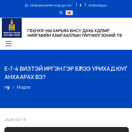
|
|
info@seoulcenter.mlsp.gov.mn
Холбоо барих
ГБХНХЯ-НЫ ХАРЬЯА БНСУ ДАХЬ ХӨДӨЛМӨР,
НИЙГМИЙН ХАМГААЛЛЫН ҮЙЛЧИЛГЭЭНИЙ ТӨВ
Е-7-4 ВИЗТЭЙ ИРГЭН ГЭР БҮЛЭЭ УРИХАД ЮУГ
АНХААРАХ ВЭ?
Нүүр
Мэдээ
2026-02-13