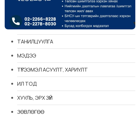
ТАНИЛЦУУЛГА
МЭДЭЭ
ТҮГЭЭМЭЛ АСУУЛТ, ХАРИУЛТ
ИЛ ТОД
ХУУЛЬ, ЭРХ ЗҮЙ
ЗӨВЛӨГӨӨ