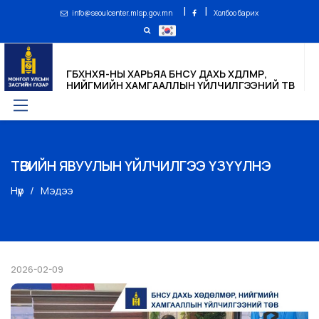
|
|
info@seoulcenter.mlsp.gov.mn
Холбоо барих
ГБХНХЯ-НЫ ХАРЬЯА БНСУ ДАХЬ ХӨДӨЛМӨР,
НИЙГМИЙН ХАМГААЛЛЫН ҮЙЛЧИЛГЭЭНИЙ ТӨВ
ТӨВИЙН ЯВУУЛЫН ҮЙЛЧИЛГЭЭ ҮЗҮҮЛНЭ
Нүүр
Мэдээ
2026-02-09