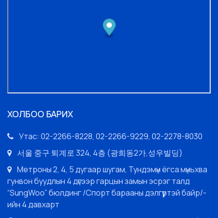
ХОЛБОО БАРИХ
Утас: 02-2266-8228, 02-2266-9229, 02-2278-8030
서울 중구 퇴계로 324, 4층 (광희동2가,성우빌딩)
Метроны 2, 4, 5 дугаар шугам, Тундэмүн ёгса мүньхва
гунвон буудлын 4 дүгээр гарцын замын эсрэг талд
“SungWoo” бюлдинг /Спорт барааны дэлгүүртэй байр/-
ийн 4 давхарт