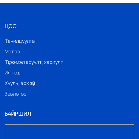
ЦЭС
Танилцуулга
Мэдээ
Түгээмэл асуулт, хариулт
Ил тод
Хууль, эрх зүй
Зөвлөгөө
БАЙРШИЛ