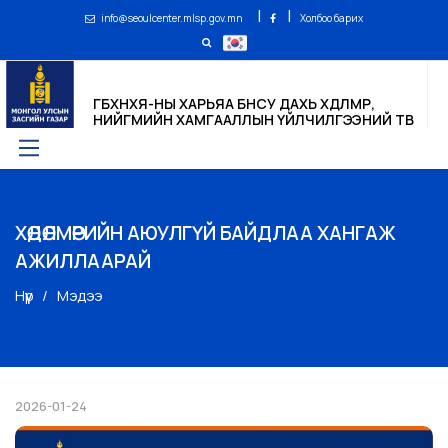
|
|
info@seoulcenter.mlsp.gov.mn
Холбоо барих
ГБХНХЯ-НЫ ХАРЬЯА БНСУ ДАХЬ ХӨДӨЛМӨР,
НИЙГМИЙН ХАМГААЛЛЫН ҮЙЛЧИЛГЭЭНИЙ ТӨВ
ХӨДӨЛМӨРИЙН АЮУЛГҮЙ БАЙДЛАА ХАНГАЖ
АЖИЛЛААРАЙ
Нүүр
Мэдээ
2026-01-24