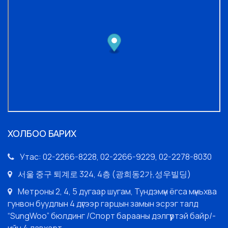
ХОЛБОО БАРИХ
Утас: 02-2266-8228, 02-2266-9229, 02-2278-8030
서울 중구 퇴계로 324, 4층 (광희동2가,성우빌딩)
Метроны 2, 4, 5 дугаар шугам, Тундэмүн ёгса мүньхва
гунвон буудлын 4 дүгээр гарцын замын эсрэг талд
“SungWoo” бюлдинг /Спорт барааны дэлгүүртэй байр/-