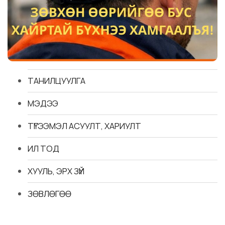
ТАНИЛЦУУЛГА
МЭДЭЭ
ТҮГЭЭМЭЛ АСУУЛТ, ХАРИУЛТ
ИЛ ТОД
ХУУЛЬ, ЭРХ ЗҮЙ
ЗӨВЛӨГӨӨ