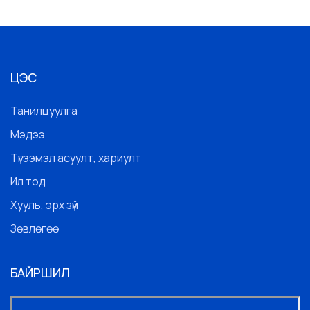
ЦЭС
Танилцуулга
Мэдээ
Түгээмэл асуулт, хариулт
Ил тод
Хууль, эрх зүй
Зөвлөгөө
БАЙРШИЛ