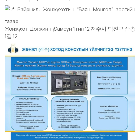
Байршил: Жонжү хотын “Баян Монгол” зоогийн
газар
Жонжү хот Догжин-гү Самсун 1 гил 12 전주시 덕진구 삼송
1길 12