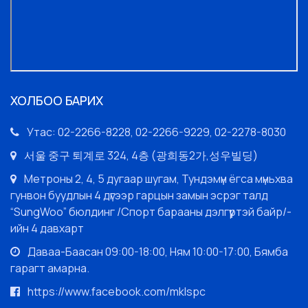
ХОЛБОО БАРИХ
Утас: 02-2266-8228, 02-2266-9229, 02-2278-8030
서울 중구 퇴계로 324, 4층 (광희동2가,성우빌딩)
Метроны 2, 4, 5 дугаар шугам, Тундэмүн ёгса мүньхва
гунвон буудлын 4 дүгээр гарцын замын эсрэг талд
“SungWoo” бюлдинг /Спорт барааны дэлгүүртэй байр/-
ийн 4 давхарт
Даваа-Баасан 09:00-18:00, Ням 10:00-17:00, Бямба
гарагт амарна.
https://www.facebook.com/mklspc