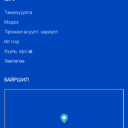
Танилцуулга
Мэдээ
Түгээмэл асуулт, хариулт
Ил тод
Хууль, эрх зүй
Зөвлөгөө
БАЙРШИЛ