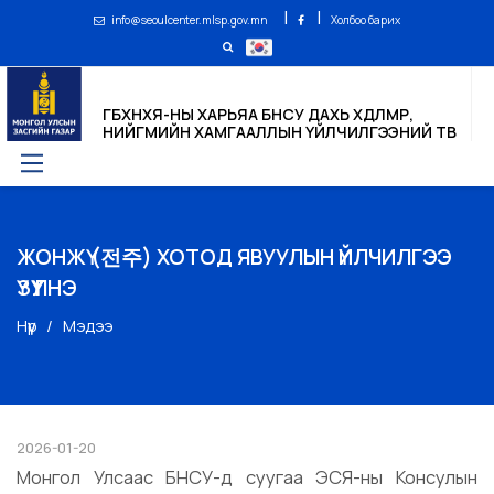
|
|
info@seoulcenter.mlsp.gov.mn
Холбоо барих
ГБХНХЯ-НЫ ХАРЬЯА БНСУ ДАХЬ ХӨДӨЛМӨР,
НИЙГМИЙН ХАМГААЛЛЫН ҮЙЛЧИЛГЭЭНИЙ ТӨВ
ЖОНЖҮ (전주) ХОТОД ЯВУУЛЫН ҮЙЛЧИЛГЭЭ
ҮЗҮҮЛНЭ
Нүүр
Мэдээ
2026-01-20
Монгол Улсаас БНСУ-д суугаа ЭСЯ-ны Консулын