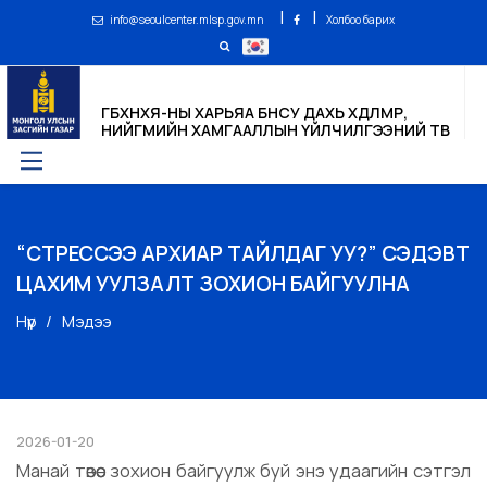
|
|
info@seoulcenter.mlsp.gov.mn
Холбоо барих
ГБХНХЯ-НЫ ХАРЬЯА БНСУ ДАХЬ ХӨДӨЛМӨР,
НИЙГМИЙН ХАМГААЛЛЫН ҮЙЛЧИЛГЭЭНИЙ ТӨВ
“СТРЕССЭЭ АРХИАР ТАЙЛДАГ УУ?” СЭДЭВТ
ЦАХИМ УУЛЗАЛТ ЗОХИОН БАЙГУУЛНА
Нүүр
Мэдээ
2026-01-20
Манай төвөөс зохион байгуулж буй энэ удаагийн сэтгэл