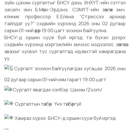
зүйн цахим сургалтыг БНСУ дахь ХНХҮТ-ийн сэтгэл
засалч эмч Б.Мөнх-Эрдэнэ, СЭМҮТ-ийн зөвлөх эмч,
клиник профессор Е.Елена “Стрессээ архиар
тайлдаг уу?” сэдвийн хүрээнд 2026 оны 02 дугаар
сарын 01-ний өдөр 19:00 цагт зохион байгуулна.
БНСУ-д оршин сууж буй иргэд та бүхэн дээрх
сэдвийн хүрээнд мэргэжлийн эмчээс мэдээлэл, зөвлөгөө
авахыг хүсвэл тус сургалтад идэвхтэй хамрагдана
уу.
Сургалт зохион байгуулагдах хугацаа: 2026 оны
02 дугаар сарын 01-ний ням гарагт 19:00 цагт
Сургалт явагдах хэлбэр: Цахим /Zoom/
Сургалтын төлбөр: Үнэ төлбөргүй
Хамрах хүрээ: БНСУ-д оршин сууж буй иргэд