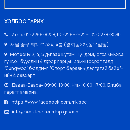
ХОЛБОО БАРИХ
Утас: 02-2266-8228, 02-2266-9229, 02-2278-8030
서울 중구 퇴계로 324, 4층 (광희동2가,성우빌딩)
Метроны 2, 4, 5 дугаар шугам, Тундэмүн ёгса мүньхва
гунвон буудлын 4 дүгээр гарцын замын эсрэг талд
“SungWoo” бюлдинг /Спорт барааны дэлгүүртэй байр/-
ийн 4 давхарт
Даваа-Баасан 09:00-18:00, Ням 10:00-17:00, Бямба
гарагт амарна.
https://www.facebook.com/mklspc
info@seoulcenter.mlsp.gov.mn