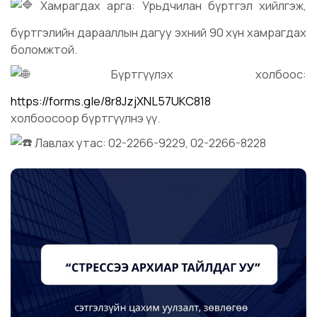
Хамрагдах арга: Урьдчилан бүртгэл хийлгэж,
бүртгэлийн дарааллын дагуу эхний 90 хүн хамрагдах
боломжтой.
Бүртгүүлэх холбоос:
https://forms.gle/8r8JzjXNL57UKC818
холбоосоор бүртгүүлнэ үү.
Лавлах утас: 02-2266-9229, 02-2266-8228