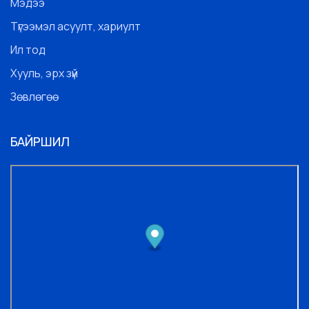
Мэдээ
Түгээмэл асуулт, хариулт
Ил тод
Хууль, эрх зүй
Зөвлөгөө
БАЙРШИЛ