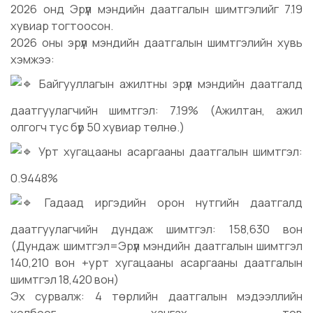
2026 онд Эрүүл мэндийн даатгалын шимтгэлийг 7.19
хувиар тогтоосон.
2026 оны эрүүл мэндийн даатгалын шимтгэлийн хувь
хэмжээ:
Байгууллагын ажилтны эрүүл мэндийн даатгалд
даатгуулагчийн шимтгэл: 7.19% (Ажилтан, ажил
олгогч тус бүр 50 хувиар төлнө.)
Урт хугацааны асаргааны даатгалын шимтгэл:
0.9448%
Гадаад иргэдийн орон нутгийн даатгалд
даатгуулагчийн дундаж шимтгэл: 158,630 вон
(Дундаж шимтгэл=Эрүүл мэндийн даатгалын шимтгэл
140,210 вон +урт хугацааны асаргааны даатгалын
шимтгэл 18,420 вон)
Эх сурвалж: 4 төрлийн даатгалын мэдээллийн
холбоог хангах төв