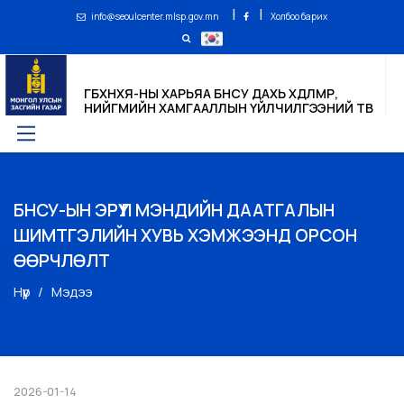
|
|
info@seoulcenter.mlsp.gov.mn
Холбоо барих
ГБХНХЯ-НЫ ХАРЬЯА БНСУ ДАХЬ ХӨДӨЛМӨР,
НИЙГМИЙН ХАМГААЛЛЫН ҮЙЛЧИЛГЭЭНИЙ ТӨВ
БНСУ-ЫН ЭРҮҮЛ МЭНДИЙН ДААТГАЛЫН
ШИМТГЭЛИЙН ХУВЬ ХЭМЖЭЭНД ОРСОН
ӨӨРЧЛӨЛТ
Нүүр
Мэдээ
2026-01-14