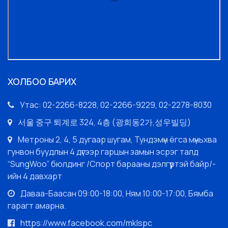
ХОЛБОО БАРИХ
Утас: 02-2266-8228, 02-2266-9229, 02-2278-8030
서울 중구 퇴계로 324, 4층 (광희동2가,성우빌딩)
Метроны 2, 4, 5 дугаар шугам, Тундэмүн ёгса мүньхва
гунвон буудлын 4 дүгээр гарцын замын эсрэг талд
“SungWoo” бюлдинг /Спорт барааны дэлгүүртэй байр/-
ийн 4 давхарт
Даваа-Баасан 09:00-18:00, Ням 10:00-17:00, Бямба
гарагт амарна.
https://www.facebook.com/mklspc