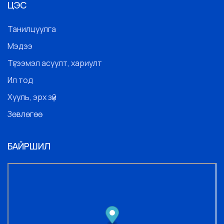
ЦЭС
Танилцуулга
Мэдээ
Түгээмэл асуулт, хариулт
Ил тод
Хууль, эрх зүй
Зөвлөгөө
БАЙРШИЛ