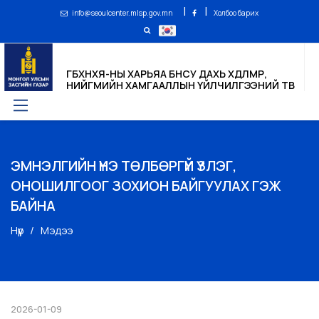
|
|
info@seoulcenter.mlsp.gov.mn
Холбоо барих
ГБХНХЯ-НЫ ХАРЬЯА БНСУ ДАХЬ ХӨДӨЛМӨР,
НИЙГМИЙН ХАМГААЛЛЫН ҮЙЛЧИЛГЭЭНИЙ ТӨВ
ЭМНЭЛГИЙН ҮНЭ ТӨЛБӨРГҮЙ ҮЗЛЭГ,
ОНОШИЛГООГ ЗОХИОН БАЙГУУЛАХ ГЭЖ
БАЙНА
Нүүр
Мэдээ
2026-01-09