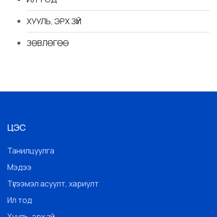
ХУУЛЬ, ЭРХ ЗҮЙ
ЗӨВЛӨГӨӨ
ЦЭС
Танилцуулга
Мэдээ
Түгээмэл асуулт, хариулт
Ил тод
Хууль, эрх зүй