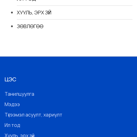
ХУУЛЬ, ЭРХ ЗҮЙ
ЗӨВЛӨГӨӨ
ЦЭС
Танилцуулга
Мэдээ
Түгээмэл асуулт, хариулт
Ил тод
Хууль, эрх зүй