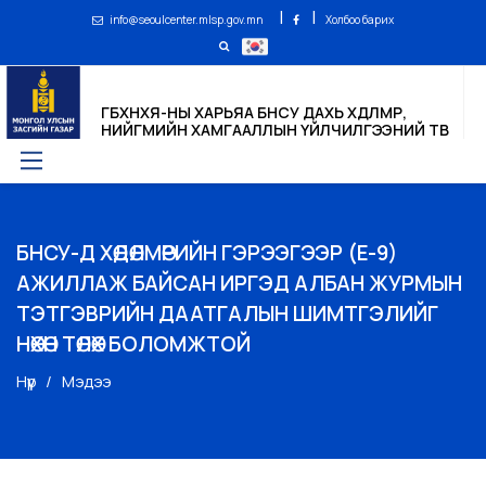
|
|
info@seoulcenter.mlsp.gov.mn
Холбоо барих
ГБХНХЯ-НЫ ХАРЬЯА БНСУ ДАХЬ ХӨДӨЛМӨР,
НИЙГМИЙН ХАМГААЛЛЫН ҮЙЛЧИЛГЭЭНИЙ ТӨВ
БНСУ-Д ХӨДӨЛМӨРИЙН ГЭРЭЭГЭЭР (Е-9)
АЖИЛЛАЖ БАЙСАН ИРГЭД АЛБАН ЖУРМЫН
ТЭТГЭВРИЙН ДААТГАЛЫН ШИМТГЭЛИЙГ
НӨХӨН ТӨЛӨХ БОЛОМЖТОЙ
Нүүр
Мэдээ