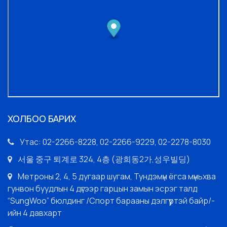
ХОЛБОО БАРИХ
Утас: 02-2266-8228, 02-2266-9229, 02-2278-8030
서울 중구 퇴계로 324, 4층 (광희동2가,성우빌딩)
Метроны 2, 4, 5 дугаар шугам, Тундэмүн ёгса мүньхва
гунвон буудлын 4 дүгээр гарцын замын эсрэг талд
“SungWoo” бюлдинг /Спорт барааны дэлгүүртэй байр/-
ийн 4 давхарт