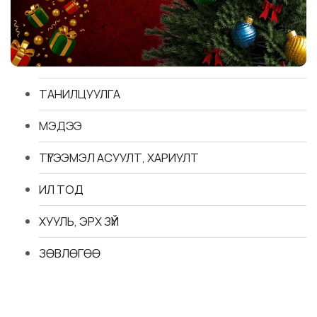
ТАНИЛЦУУЛГА
МЭДЭЭ
ТҮГЭЭМЭЛ АСУУЛТ, ХАРИУЛТ
ИЛ ТОД
ХУУЛЬ, ЭРХ ЗҮЙ
ЗӨВЛӨГӨӨ