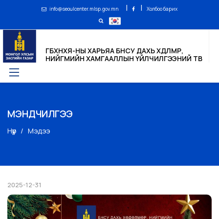
|
|
info@seoulcenter.mlsp.gov.mn
Холбоо барих
ГБХНХЯ-НЫ ХАРЬЯА БНСУ ДАХЬ ХӨДӨЛМӨР,
НИЙГМИЙН ХАМГААЛЛЫН ҮЙЛЧИЛГЭЭНИЙ ТӨВ
МЭНДЧИЛГЭЭ
Нүүр
Мэдээ
2025-12-31