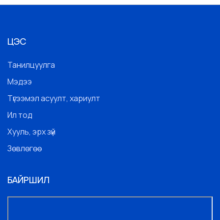
ЦЭС
Танилцуулга
Мэдээ
Түгээмэл асуулт, хариулт
Ил тод
Хууль, эрх зүй
Зөвлөгөө
БАЙРШИЛ