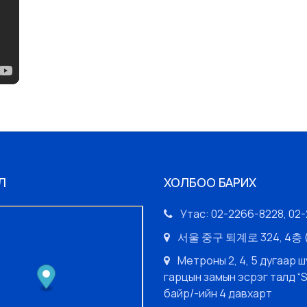
Л
ХОЛБОО БАРИХ
Утас: 02-2266-8228, 02
서울 중구 퇴계로 324, 4
Метроны 2, 4, 5 дугаар ш
гарцын замын эсрэг талд “
байр/-ийн 4 давхарт