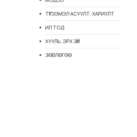
ТҮГЭЭМЭЛ АСУУЛТ, ХАРИУЛТ
ИЛ ТОД
ХУУЛЬ, ЭРХ ЗҮЙ
ЗӨВЛӨГӨӨ