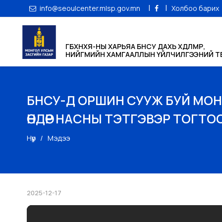
|
|
info@seoulcenter.mlsp.gov.mn
Холбоо барих
ГБХНХЯ-НЫ ХАРЬЯА БНСУ ДАХЬ ХӨДӨЛМӨР,
НИЙГМИЙН ХАМГААЛЛЫН ҮЙЛЧИЛГЭЭНИЙ ТӨ
БНСУ-Д ОРШИН СУУЖ БУЙ МОН
ӨНДӨР НАСНЫ ТЭТГЭВЭР ТОГТОО
Нүүр
Мэдээ
2025-12-17