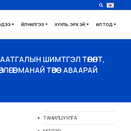
ЭДЭЭ
ҮЙЛЧИЛГЭЭ
ХУУЛЬ, ЭРХ ЗҮЙ
ИЛ ТОД
ААТГАЛЫН ШИМТГЭЛ ТӨЛӨЛТ,
ӨӨГ МАНАЙ ТӨВӨӨС АВААРАЙ
ТАНИЛЦУУЛГА
МЭДЭЭ