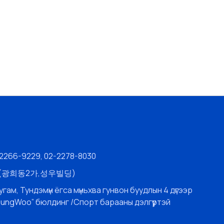
-2266-9229, 02-2278-8030
층 (광희동2가,성우빌딩)
угам, Тундэмүн ёгса мүньхва гунвон буудлын 4 дүгээр
SungWoo” бюлдинг /Спорт барааны дэлгүүртэй