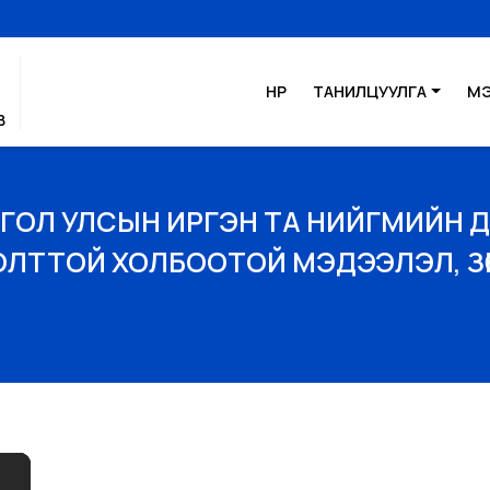
НҮҮР
ТАНИЛЦУУЛГА
М
В
ГОЛ УЛСЫН ИРГЭН ТА НИЙГМИЙН Д
ЛТТОЙ ХОЛБООТОЙ МЭДЭЭЛЭЛ, ЗӨВЛӨГ