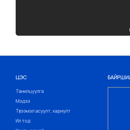
ЦЭС
БАЙРШИ
Танилцуулга
Мэдээ
Түгээмэл асуулт, хариулт
Ил тод