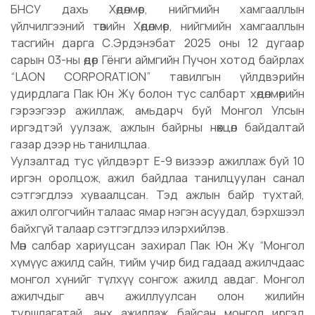
БНСУ дахь Хөдөлмөр, нийгмийн хамгааллын
үйлчилгээний төвийн Хөдөлмөр, нийгмийн хамгааллын
тасгийн дарга С.Эрдэнэбат 2025 оны 12 дугаар
сарын 03-ны өдөр Гёнги аймгийн Пучон хотод байрлах
“LAON CORPORATION” тавилгын үйлдвэрийн
удирдлага Пак Юн Жү болон тус салбарт хөдөлмөрийн
гэрээгээр ажиллаж, амьдарч буй Монгол Улсын
иргэдтэй уулзаж, ажлын байрны нөхцөл байдалтай
газар дээр нь танилцлаа.
Уулзалтад тус үйлдвэрт Е-9 визээр ажиллаж буй 10
иргэн оролцож, ажил байдлаа танилцуулан санал
сэтгэгдлээ хуваалцсан. Тэд ажлын байр тухтай,
ажил олгогчийн талаас ямар нэгэн асуудал, бэрхшээл
байхгүй талаар сэтгэгдлээ илэрхийлэв.
Мөн салбар хариуцсан захирал Пак Юн Жү “Монгол
хүмүүс ажилд сайн, тийм учир бид гадаад ажилчдаас
монгол хүнийг түлхүү сонгож ажилд авдаг. Монгол
ажилчдыг авч ажиллуулсан олон жилийн
туршлагатай, анх ажиллаж байсан монгол иргэд