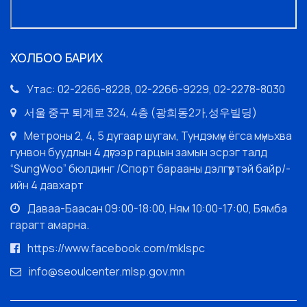
ХОЛБОО БАРИХ
Утас: 02-2266-8228, 02-2266-9229, 02-2278-8030
서울 중구 퇴계로 324, 4층 (광희동2가,성우빌딩)
Метроны 2, 4, 5 дугаар шугам, Тундэмүн ёгса мүньхва
гунвон буудлын 4 дүгээр гарцын замын эсрэг талд
“SungWoo” бюлдинг /Спорт барааны дэлгүүртэй байр/-
ийн 4 давхарт
Даваа-Баасан 09:00-18:00, Ням 10:00-17:00, Бямба
гарагт амарна.
https://www.facebook.com/mklspc
info@seoulcenter.mlsp.gov.mn