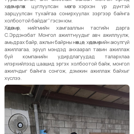
хөдөлмөрлөж цуглуулсан мөнгөө хэрхэн үр дүнтэй
зарцуулсан тухайгаа сонирхуулах зэргээр байнга
холбоотой байдаг” гэсэн юм.
Хөдөлмөр, нийгмийн хамгааллын тасгийн дарга
С.Эрдэнэбат Монгол ажилтнуудыг авч ажиллуулж,
амьдрах байр, ажлын байрны нөхцөл, хөдөлмөрийн аюулгүй
ажиллагаа, эрүүл мэндэд анхаарал тавин ажиллаж
буй компанийн удирдлагуудад талархлаа
илэрхийлээд цаашид эргэх холбоотой байж, монгол
ажилчдыг байнга сонгож, дэмжин ажиллаж байхыг
хүслээ.