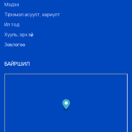
Мэдээ
Түгээмэл асуулт, хариулт
Ил тод
Хууль, эрх зүй
Зөвлөгөө
БАЙРШИЛ