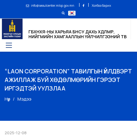
|
|
info@seoulcenter.mlsp.gov.mn
Холбоо барих
ГБХНХЯ-НЫ ХАРЬЯА БНСУ ДАХЬ ХӨДӨЛМӨР,
НИЙГМИЙН ХАМГААЛЛЫН ҮЙЛЧИЛГЭЭНИЙ ТӨВ
“LAON CORPORATION” ТАВИЛГЫН ҮЙЛДВЭРТ
АЖИЛЛАЖ БУЙ ХӨДӨЛМӨРИЙН ГЭРЭЭТ
ИРГЭДТЭЙ УУЛЗЛАА
Нүүр
Мэдээ
2025-12-08