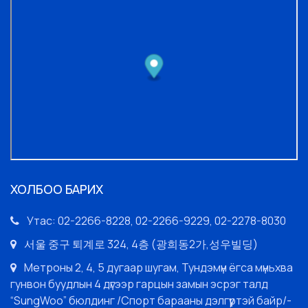
ХОЛБОО БАРИХ
Утас: 02-2266-8228, 02-2266-9229, 02-2278-8030
서울 중구 퇴계로 324, 4층 (광희동2가,성우빌딩)
Метроны 2, 4, 5 дугаар шугам, Тундэмүн ёгса мүньхва
гунвон буудлын 4 дүгээр гарцын замын эсрэг талд
“SungWoo” бюлдинг /Спорт барааны дэлгүүртэй байр/-