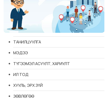
ТАНИЛЦУУЛГА
МЭДЭЭ
ТҮГЭЭМЭЛ АСУУЛТ, ХАРИУЛТ
ИЛ ТОД
ХУУЛЬ, ЭРХ ЗҮЙ
ЗӨВЛӨГӨӨ