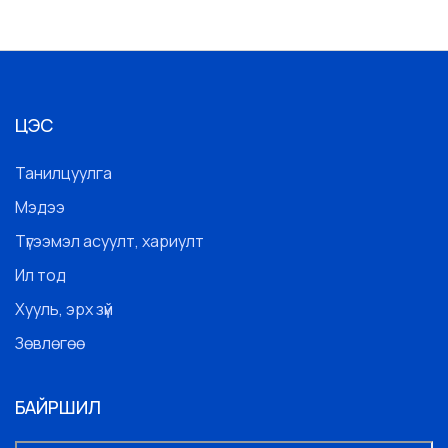
ЦЭС
Танилцуулга
Мэдээ
Түгээмэл асуулт, хариулт
Ил тод
Хууль, эрх зүй
Зөвлөгөө
БАЙРШИЛ