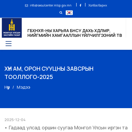
|
|
info@seoulcenter.mlsp.gov.mn
Холбоо барих
ГБХНХЯ-НЫ ХАРЬЯА БНСУ ДАХЬ ХӨДӨЛМӨР,
НИЙГМИЙН ХАМГААЛЛЫН ҮЙЛЧИЛГЭЭНИЙ ТӨВ
ХҮН АМ, ОРОН СУУЦНЫ ЗАВСРЫН
ТООЛЛОГО-2025
Нүүр
Мэдээ
2025-12-04
• Гадаад улсад оршин суугаа Монгол Улсын иргэн та