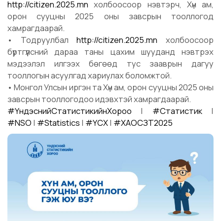
http://citizen.2025.mn
холбоосоор нэвтэрч, Хүн ам,
орон сууцны 2025 оны завсрын тооллогод
хамрагдаарай.
• Тодруулбал
http://citizen.2025.mn
холбоосоор
бүртгүүлсний дараа таны цахим шууданд нэвтрэх
мэдээлэл илгээх бөгөөд тус зааврын дагуу
тооллогын асуулгад хариулах боломжтой.
• Монгол Улсын иргэн та Хүн ам, орон сууцны 2025 оны
завсрын тооллогодоо идэвхтэй хамрагдаарай.
#ҮндэснийСтатистикийнХороо
|
#Статистик
|
#NSO
|
#Statistics
|
#ҮСХ
|
#ХАОСЗТ2025