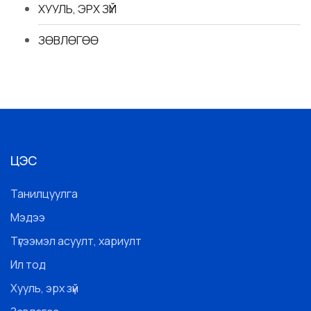
ХУУЛЬ, ЭРХ ЗҮЙ
ЗӨВЛӨГӨӨ
ЦЭС
Танилцуулга
Мэдээ
Түгээмэл асуулт, хариулт
Ил тод
Хууль, эрх зүй