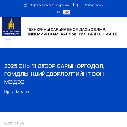
|
|
info@seoulcenter.mlsp.gov.mn
Холбоо барих
ГБХНХЯ-НЫ ХАРЬЯА БНСУ ДАХЬ ХӨДӨЛМӨР,
НИЙГМИЙН ХАМГААЛЛЫН ҮЙЛЧИЛГЭЭНИЙ ТӨВ
2025 ОНЫ 11 ДҮГЭЭР САРЫН ӨРГӨДӨЛ,
ГОМДЛЫН ШИЙДВЭРЛЭЛТИЙН ТООН
МЭДЭЭ
Нүүр
Мэдээ
2025-11-24