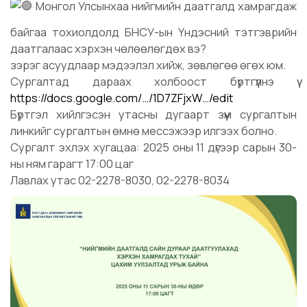
Монгол Улсынхаа нийгмийн даатгалд хамрагдаж
байгаа тохиолдолд БНСУ-ын Үндэсний тэтгэврийн
даатгалаас хэрхэн чөлөөлөгдөх вэ?
зэрэг асуудлаар мэдээлэл хийж, зөвлөгөө өгөх юм.
Сургалтад дараах холбоост бүртгүүлнэ үү
https://docs.google.com/…/1D7ZFjxW…/edit
Бүртгэл хийлгэсэн утасны дугаарт зүүм сургалтын
линкийг сургалтын өмнө мессэжээр илгээх болно.
Сургалт эхлэх хугацаа: 2025 оны 11 дүгээр сарын 30-
ны ням гарагт 17:00 цаг
Лавлах утас 02-2278-8030, 02-2278-8034