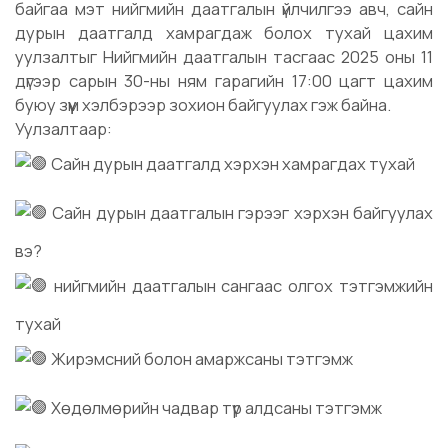
байгаа мэт нийгмийн даатгалын үйлчилгээ авч, сайн
дурын даатгалд хамрагдаж болох тухай цахим
уулзалтыг Нийгмийн даатгалын тасгаас 2025 оны 11
дүгээр сарын 30-ны ням гарагийн 17:00 цагт цахим
буюу зүүм хэлбэрээр зохион байгуулах гэж байна.
Уулзалтаар:
Сайн дурын даатгалд хэрхэн хамрагдах тухай
Сайн дурын даатгалын гэрээг хэрхэн байгуулах
вэ?
нийгмийн даатгалын сангаас олгох тэтгэмжийн
тухай
Жирэмсний болон амаржсаны тэтгэмж
Хөдөлмөрийн чадвар түр алдсаны тэтгэмж