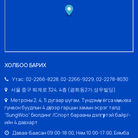
ХОЛБОО БАРИХ
Утас: 02-2266-8228, 02-2266-9229, 02-2278-8030
서울 중구 퇴계로 324, 4층 (광희동2가,성우빌딩)
Метроны 2, 4, 5 дугаар шугам, Тундэмүн ёгса мүньхва
гунвон буудлын 4 дүгээр гарцын замын эсрэг талд
“SungWoo” бюлдинг /Спорт барааны дэлгүүртэй байр/-
ийн 4 давхарт
Даваа-Баасан 09:00-18:00, Ням 10:00-17:00, Бямба