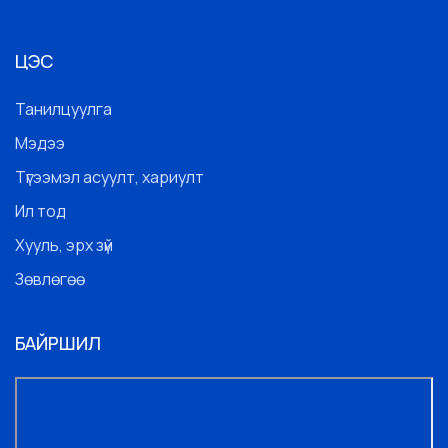
ЦЭС
Танилцуулга
Мэдээ
Түгээмэл асуулт, хариулт
Ил тод
Хууль, эрх зүй
Зөвлөгөө
БАЙРШИЛ