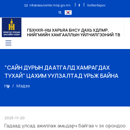
|
|
info@seoulcenter.mlsp.gov.mn
Холбоо барих
ГБХНХЯ-НЫ ХАРЬЯА БНСУ ДАХЬ ХӨДӨЛМӨР,
НИЙГМИЙН ХАМГААЛЛЫН ҮЙЛЧИЛГЭЭНИЙ ТӨВ
“САЙН ДУРЫН ДААТГАЛД ХАМРАГДАХ
ТУХАЙ” ЦАХИМ УУЛЗАЛТАД УРЬЖ БАЙНА
Нүүр
Мэдээ
2025-11-20
Гадаад улсад ажиллаж амьдарч байгаа ч эх орондоо