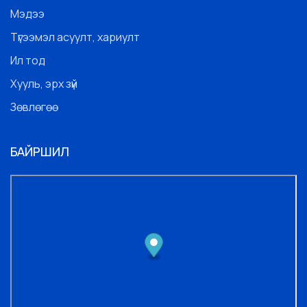
Мэдээ
Түгээмэл асуулт, хариулт
Ил тод
Хууль, эрх зүй
Зөвлөгөө
БАЙРШИЛ