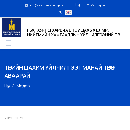
|
|
info@seoulcenter.mlsp.gov.mn
Холбоо барих
ГБХНХЯ-НЫ ХАРЬЯА БНСУ ДАХЬ ХӨДӨЛМӨР,
НИЙГМИЙН ХАМГААЛЛЫН ҮЙЛЧИЛГЭЭНИЙ ТӨВ
ТӨРИЙН ЦАХИМ ҮЙЛЧИЛГЭЭГ МАНАЙ ТӨВӨӨС
АВААРАЙ
Нүүр
Мэдээ
2025-11-20