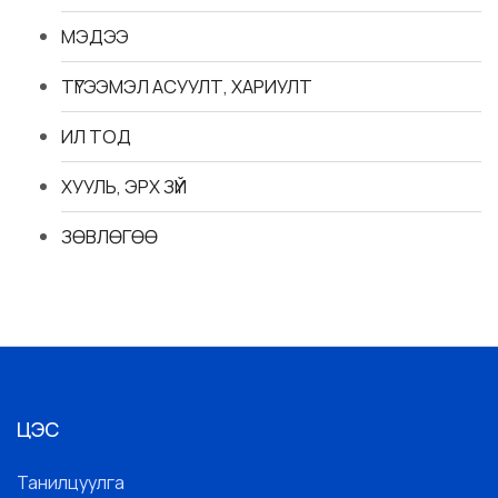
МЭДЭЭ
ТҮГЭЭМЭЛ АСУУЛТ, ХАРИУЛТ
ИЛ ТОД
ХУУЛЬ, ЭРХ ЗҮЙ
ЗӨВЛӨГӨӨ
ЦЭС
Танилцуулга