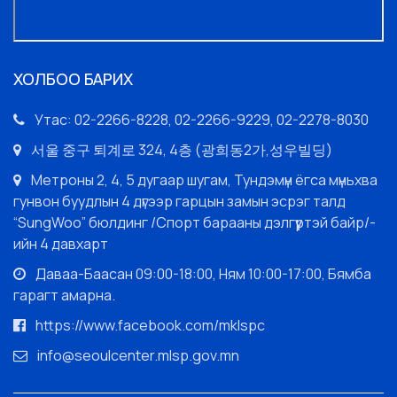
ХОЛБОО БАРИХ
Утас: 02-2266-8228, 02-2266-9229, 02-2278-8030
서울 중구 퇴계로 324, 4층 (광희동2가,성우빌딩)
Метроны 2, 4, 5 дугаар шугам, Тундэмүн ёгса мүньхва
гунвон буудлын 4 дүгээр гарцын замын эсрэг талд
“SungWoo” бюлдинг /Спорт барааны дэлгүүртэй байр/-
ийн 4 давхарт
Даваа-Баасан 09:00-18:00, Ням 10:00-17:00, Бямба
гарагт амарна.
https://www.facebook.com/mklspc
info@seoulcenter.mlsp.gov.mn