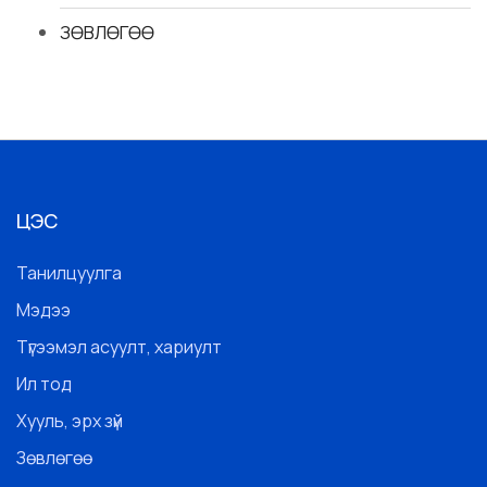
ЗӨВЛӨГӨӨ
ЦЭС
Танилцуулга
Мэдээ
Түгээмэл асуулт, хариулт
Ил тод
Хууль, эрх зүй
Зөвлөгөө