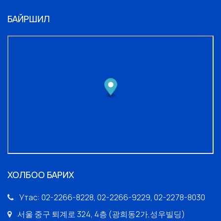
БАЙРШИЛ
ХОЛБОО БАРИХ
Утас: 02-2266-8228, 02-2266-9229, 02-2278-8030
서울 중구 퇴계로 324, 4층 (광희동2가,성우빌딩)