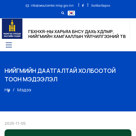
|
|
info@seoulcenter.mlsp.gov.mn
Холбоо барих
ГБХНХЯ-НЫ ХАРЬЯА БНСУ ДАХЬ ХӨДӨЛМӨР,
НИЙГМИЙН ХАМГААЛЛЫН ҮЙЛЧИЛГЭЭНИЙ ТӨВ
НИЙГМИЙН ДААТГАЛТАЙ ХОЛБООТОЙ
ТООН МЭДЭЭЛЭЛ
Нүүр
Мэдээ
2025-11-05