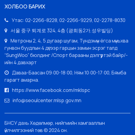
ХОЛБОО БАРИХ
Утас: 02-2266-8228, 02-2266-9229, 02-2278-8030
서울 중구 퇴계로 324, 4층 (광희동2가,성우빌딩)
Метроны 2, 4, 5 дугаар шугам, Тундэмүн ёгса мүньхва
гунвон буудлын 4 дүгээр гарцын замын эсрэг талд
“SungWoo” бюлдинг /Спорт барааны дэлгүүртэй байр/-
ийн 4 давхарт
Даваа-Баасан 09:00-18:00, Ням 10:00-17:00, Бямба
гарагт амарна.
https://www.facebook.com/mklspc
info@seoulcenter.mlsp.gov.mn
БНСУ дахь Хөдөлмөр, нийгмийн хамгааллын
үйлчилгээний төв © 2024 он.