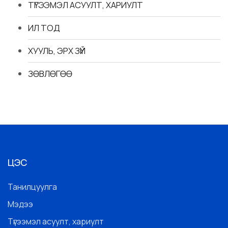
ТҮГЭЭМЭЛ АСУУЛТ, ХАРИУЛТ
ИЛ ТОД
ХУУЛЬ, ЭРХ ЗҮЙ
ЗӨВЛӨГӨӨ
ЦЭС
Танилцуулга
Мэдээ
Түгээмэл асуулт, хариулт