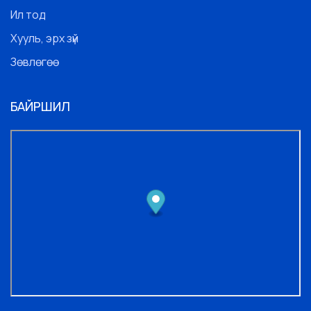
Ил тод
Хууль, эрх зүй
Зөвлөгөө
БАЙРШИЛ