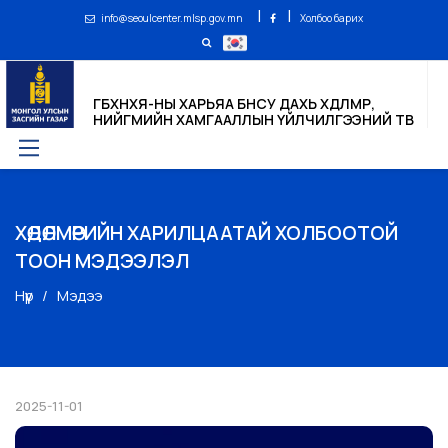
|
|
info@seoulcenter.mlsp.gov.mn
Холбоо барих
ГБХНХЯ-НЫ ХАРЬЯА БНСУ ДАХЬ ХӨДӨЛМӨР,
НИЙГМИЙН ХАМГААЛЛЫН ҮЙЛЧИЛГЭЭНИЙ ТӨВ
ХӨДӨЛМӨРИЙН ХАРИЛЦААТАЙ ХОЛБООТОЙ
ТООН МЭДЭЭЛЭЛ
Нүүр
Мэдээ
2025-11-01