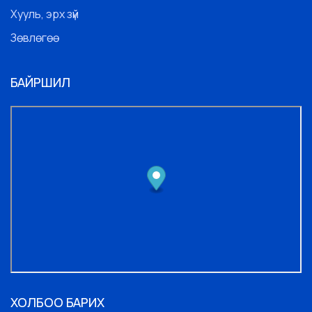
Хууль, эрх зүй
Зөвлөгөө
БАЙРШИЛ
ХОЛБОО БАРИХ