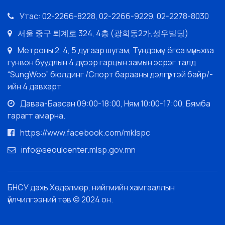
Утас: 02-2266-8228, 02-2266-9229, 02-2278-8030
서울 중구 퇴계로 324, 4층 (광희동2가,성우빌딩)
Метроны 2, 4, 5 дугаар шугам, Тундэмүн ёгса мүньхва
гунвон буудлын 4 дүгээр гарцын замын эсрэг талд
“SungWoo” бюлдинг /Спорт барааны дэлгүүртэй байр/-
ийн 4 давхарт
Даваа-Баасан 09:00-18:00, Ням 10:00-17:00, Бямба
гарагт амарна.
https://www.facebook.com/mklspc
info@seoulcenter.mlsp.gov.mn
БНСУ дахь Хөдөлмөр, нийгмийн хамгааллын
үйлчилгээний төв © 2024 он.