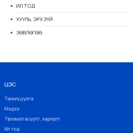
ИЛ ТОД
ХУУЛЬ, ЭРХ ЗҮЙ
ЗӨВЛӨГӨӨ
ЦЭС
Танилцуулга
Мэдээ
Түгээмэл асуулт, хариулт
Ил тод