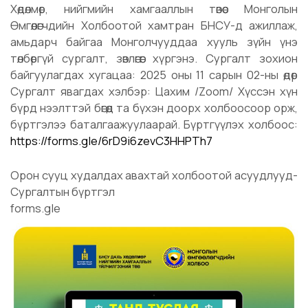
Хөдөлмөр, нийгмийн хамгааллын төвөөс Монголын
Өмгөөлөгчдийн Холбоотой хамтран БНСУ-д ажиллаж,
амьдарч байгаа Монголчууддаа хууль зүйн үнэ
төлбөргүй сургалт, зөвлөгөөг хүргэнэ. Сургалт зохион
байгуулагдах хугацаа: 2025 оны 11 сарын 02-ны өдөр
Сургалт явагдах хэлбэр: Цахим /Zoom/ Хүссэн хүн
бүрд нээлттэй бөгөөд та бүхэн доорх холбоосоор орж,
бүртгэлээ баталгаажуулаарай. Бүртгүүлэх холбоос:
https://forms.gle/6rD9i6zevC3HHPTh7
Орон сууц худалдах авахтай холбоотой асуудлууд-
Сургалтын бүртгэл
forms.gle