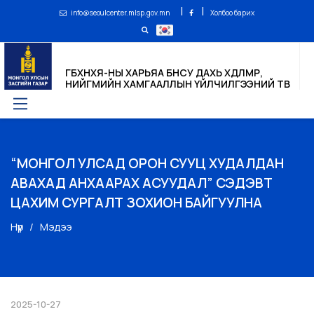
|
|
info@seoulcenter.mlsp.gov.mn
Холбоо барих
ГБХНХЯ-НЫ ХАРЬЯА БНСУ ДАХЬ ХӨДӨЛМӨР,
НИЙГМИЙН ХАМГААЛЛЫН ҮЙЛЧИЛГЭЭНИЙ ТӨВ
“МОНГОЛ УЛСАД ОРОН СУУЦ ХУДАЛДАН
АВАХАД АНХААРАХ АСУУДАЛ” СЭДЭВТ
ЦАХИМ СУРГАЛТ ЗОХИОН БАЙГУУЛНА
Нүүр
Мэдээ
2025-10-27