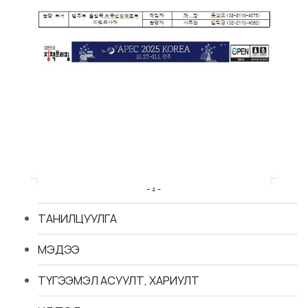
ТАНИЛЦУУЛГА
МЭДЭЭ
ТҮГЭЭМЭЛ АСУУЛТ, ХАРИУЛТ