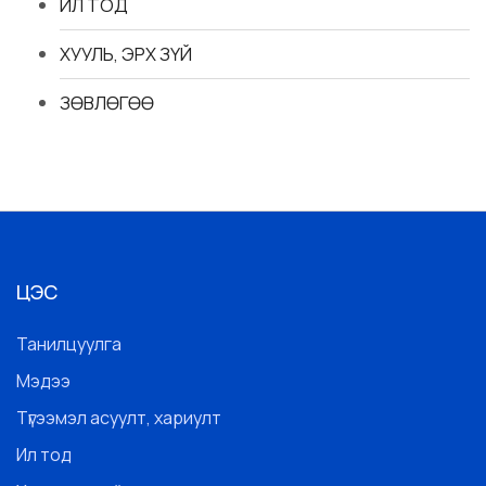
ИЛ ТОД
ХУУЛЬ, ЭРХ ЗҮЙ
ЗӨВЛӨГӨӨ
ЦЭС
Танилцуулга
Мэдээ
Түгээмэл асуулт, хариулт
Ил тод