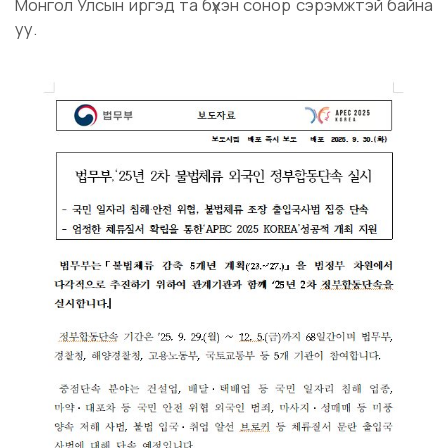
Монгол Улсын иргэд та бүхэн сонор сэрэмжтэй байна
уу.