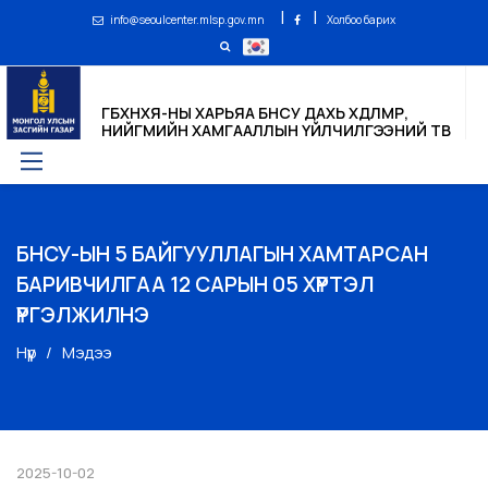
|
|
info@seoulcenter.mlsp.gov.mn
Холбоо барих
ГБХНХЯ-НЫ ХАРЬЯА БНСУ ДАХЬ ХӨДӨЛМӨР,
НИЙГМИЙН ХАМГААЛЛЫН ҮЙЛЧИЛГЭЭНИЙ ТӨВ
БНСУ-ЫН 5 БАЙГУУЛЛАГЫН ХАМТАРСАН
БАРИВЧИЛГАА 12 САРЫН 05 ХҮРТЭЛ
ҮРГЭЛЖИЛНЭ
Нүүр
Мэдээ
2025-10-02