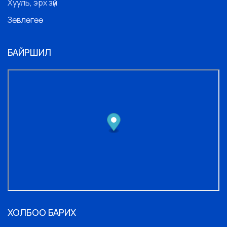
Хууль, эрх зүй
Зөвлөгөө
БАЙРШИЛ
ХОЛБОО БАРИХ