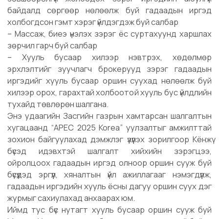
байдалд сөргөөр нөлөөлж буй гадаадын иргэд
холбогдсон гэмт хэрэг үйлдэгдэж буй салбар
– Массаж, биеэ үнэлэх зэрэг ёс суртахуунд харшлах
зөрчил гарч буй салбар
– Хууль бусаар хилээр нэвтрэх, хөдөлмөр
эрхлэлтийг зуучлагч брокерууд зэрэг гадаадын
иргэдийг хууль бусаар оршин суухад нөлөөлж буй
хилээр орох, гарахтай холбоотой хууль бус үйлдлийн
тухайд төвлөрөн шалгана.
Энэ удаагийн Засгийн газрын хамтарсан шалгалтын
хугацаанд “APEC 2025 Korea” уулзалтыг амжилттай
зохион байгуулахад дэмжлэг үзүүлэх зорилгоор Кёнжү
бүсэд идэвхтэй шалгалт хийхийн зэрэгцээ,
ойролцоох гадаадын иргэд олноор оршин сууж буй
бүсүүдэд эргүүл, хяналтын үйл ажиллагааг нэмэгдүүлж,
гадаадын иргэдийн хууль ёсны дагуу оршин суух дэг
журмыг сахиулахад анхаарах юм.
Иймд тус бүс нутагт хууль бусаар оршин сууж буй