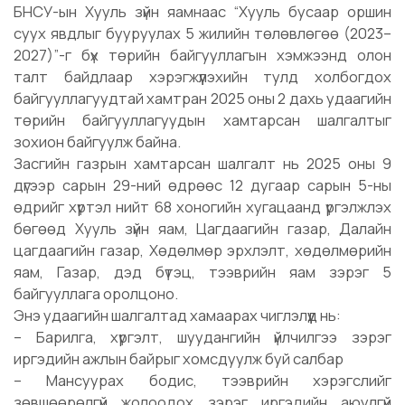
БНСУ-ын Хууль зүйн яамнаас “Хууль бусаар оршин
суух явдлыг бууруулах 5 жилийн төлөвлөгөө (2023–
2027)”-г бүх төрийн байгууллагын хэмжээнд олон
талт байдлаар хэрэгжүүлэхийн тулд холбогдох
байгууллагуудтай хамтран 2025 оны 2 дахь удаагийн
төрийн байгууллагуудын хамтарсан шалгалтыг
зохион байгуулж байна.
Засгийн газрын хамтарсан шалгалт нь 2025 оны 9
дүгээр сарын 29-ний өдрөөс 12 дугаар сарын 5-ны
өдрийг хүртэл нийт 68 хоногийн хугацаанд үргэлжлэх
бөгөөд Хууль зүйн яам, Цагдаагийн газар, Далайн
цагдаагийн газар, Хөдөлмөр эрхлэлт, хөдөлмөрийн
яам, Газар, дэд бүтэц, тээврийн яам зэрэг 5
байгууллага оролцоно.
Энэ удаагийн шалгалтад хамаарах чиглэлүүд нь:
– Барилга, хүргэлт, шуудангийн үйлчилгээ зэрэг
иргэдийн ажлын байрыг хомсдуулж буй салбар
– Мансуурах бодис, тээврийн хэрэгслийг
зөвшөөрөлгүй жолоодох зэрэг иргэдийн аюулгүй