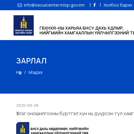
|
|
info@seoulcenter.mlsp.gov.mn
Холбоо барих
ГБХНХЯ-НЫ ХАРЬЯА БНСУ ДАХЬ ХӨДӨЛМӨР,
НИЙГМИЙН ХАМГААЛЛЫН ҮЙЛЧИЛГЭЭНИЙ ТӨ
ЗАРЛАЛ
Нүүр
Мэдээ
2025-08-28
Үзлэг оношилгооны бүртгэл хүн нь дүүрсэн тул хаа