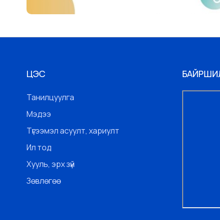
ЦЭС
БАЙРШИ
Танилцуулга
Мэдээ
Түгээмэл асуулт, хариулт
Ил тод
Хууль, эрх зүй
Зөвлөгөө