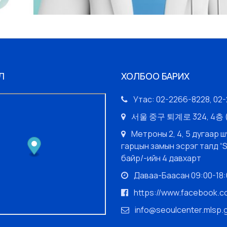
Л
ХОЛБОО БАРИХ
Утас: 02-2266-8228, 02
서울 중구 퇴계로 324, 4
Метроны 2, 4, 5 дугаар ш
гарцын замын эсрэг талд “
байр/-ийн 4 давхарт
Даваа-Баасан 09:00-18:0
https://www.facebook.
info@seoulcenter.mlsp.