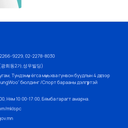
-2266-9229, 02-2278-8030
층 (광희동2가,성우빌딩)
угам, Тундэмүн ёгса мүньхва гунвон буудлын 4 дүгээр
SungWoo” бюлдинг /Спорт барааны дэлгүүртэй
0, Ням 10:00-17:00, Бямба гарагт амарна.
com/mklspc
gov.mn