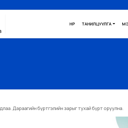
НҮҮР
ТАНИЛЦУУЛГА
М
В
гдлаа. Дараагийн бүртгэлийн зарыг тухай бүрт оруулна.