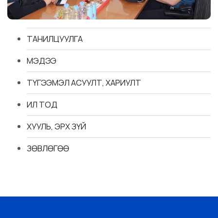
ТАНИЛЦУУЛГА
МЭДЭЭ
ТҮГЭЭМЭЛ АСУУЛТ, ХАРИУЛТ
ИЛ ТОД
ХУУЛЬ, ЭРХ ЗҮЙ
ЗӨВЛӨГӨӨ