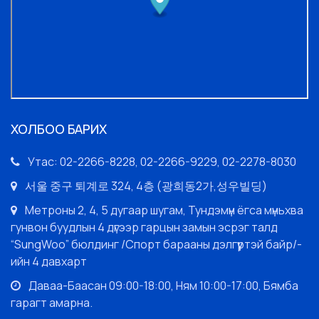
ХОЛБОО БАРИХ
Утас: 02-2266-8228, 02-2266-9229, 02-2278-8030
서울 중구 퇴계로 324, 4층 (광희동2가,성우빌딩)
Метроны 2, 4, 5 дугаар шугам, Тундэмүн ёгса мүньхва
гунвон буудлын 4 дүгээр гарцын замын эсрэг талд
“SungWoo” бюлдинг /Спорт барааны дэлгүүртэй байр/-
ийн 4 давхарт
Даваа-Баасан 09:00-18:00, Ням 10:00-17:00, Бямба
гарагт амарна.