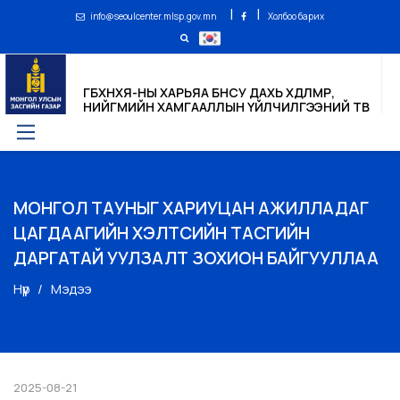
|
|
info@seoulcenter.mlsp.gov.mn
Холбоо барих
ГБХНХЯ-НЫ ХАРЬЯА БНСУ ДАХЬ ХӨДӨЛМӨР,
НИЙГМИЙН ХАМГААЛЛЫН ҮЙЛЧИЛГЭЭНИЙ ТӨВ
МОНГОЛ ТАУНЫГ ХАРИУЦАН АЖИЛЛАДАГ
ЦАГДААГИЙН ХЭЛТСИЙН ТАСГИЙН
ДАРГАТАЙ УУЛЗАЛТ ЗОХИОН БАЙГУУЛЛАА
Нүүр
Мэдээ
2025-08-21