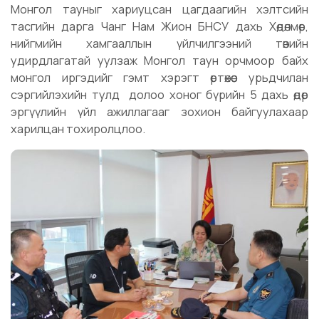
Монгол тауныг хариуцсан цагдаагийн хэлтсийн
тасгийн дарга Чанг Нам Жион БНСУ дахь Хөдөлмөр,
нийгмийн хамгааллын үйлчилгээний төвийн
удирдлагатай уулзаж Монгол таун орчмоор байх
монгол иргэдийг гэмт хэрэгт өртөхөөс урьдчилан
сэргийлэхийн тулд долоо хоног бүрийн 5 дахь өдөр
эргүүлийн үйл ажиллагааг зохион байгуулахаар
харилцан тохиролцлоо.