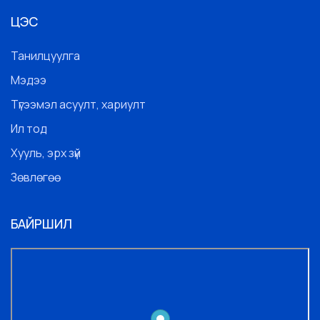
ЦЭС
Танилцуулга
Мэдээ
Түгээмэл асуулт, хариулт
Ил тод
Хууль, эрх зүй
Зөвлөгөө
БАЙРШИЛ