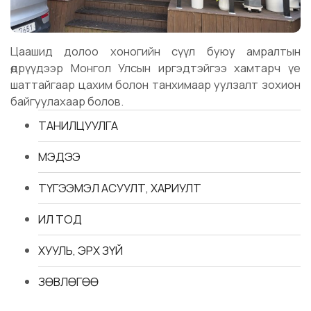
Цаашид долоо хоногийн сүүл буюу амралтын
өдрүүдээр Монгол Улсын иргэдтэйгээ хамтарч үе
шаттайгаар цахим болон танхимаар уулзалт зохион
байгуулахаар болов.
ТАНИЛЦУУЛГА
МЭДЭЭ
ТҮГЭЭМЭЛ АСУУЛТ, ХАРИУЛТ
ИЛ ТОД
ХУУЛЬ, ЭРХ ЗҮЙ
ЗӨВЛӨГӨӨ