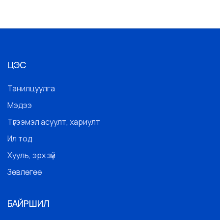
ЦЭС
Танилцуулга
Мэдээ
Түгээмэл асуулт, хариулт
Ил тод
Хууль, эрх зүй
Зөвлөгөө
БАЙРШИЛ