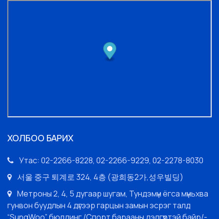
ХОЛБОО БАРИХ
Утас: 02-2266-8228, 02-2266-9229, 02-2278-8030
서울 중구 퇴계로 324, 4층 (광희동2가,성우빌딩)
Метроны 2, 4, 5 дугаар шугам, Тундэмүн ёгса мүньхва
гунвон буудлын 4 дүгээр гарцын замын эсрэг талд
“SungWoo” бюлдинг /Спорт барааны дэлгүүртэй байр/-