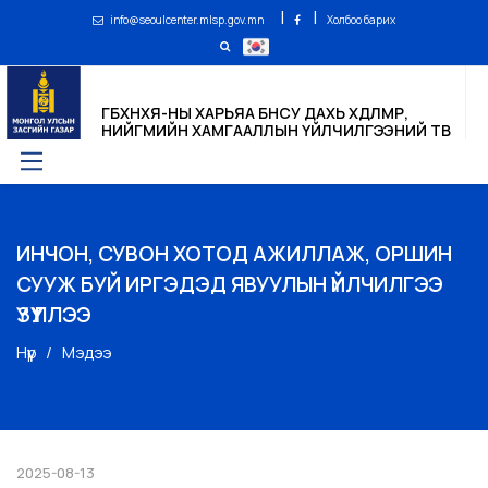
|
|
info@seoulcenter.mlsp.gov.mn
Холбоо барих
ГБХНХЯ-НЫ ХАРЬЯА БНСУ ДАХЬ ХӨДӨЛМӨР,
НИЙГМИЙН ХАМГААЛЛЫН ҮЙЛЧИЛГЭЭНИЙ ТӨВ
ИНЧОН, СУВОН ХОТОД АЖИЛЛАЖ, ОРШИН
СУУЖ БУЙ ИРГЭДЭД ЯВУУЛЫН ҮЙЛЧИЛГЭЭ
ҮЗҮҮЛЛЭЭ
Нүүр
Мэдээ
2025-08-13