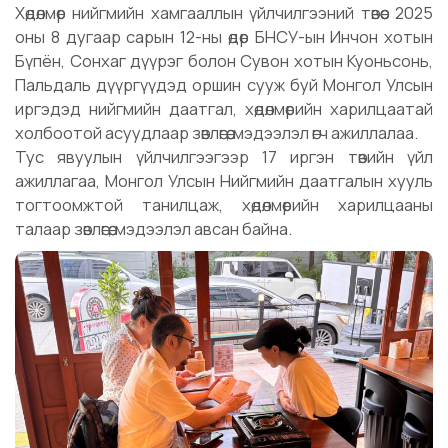
Хөдөлмөр нийгмийн хамгааллын үйлчилгээний төвөөс 2025
оны 8 дугаар сарын 12-ны өдөр БНСУ-ын Инчон хотын
Бүпён, Сонхаг дүүрэг болон Сувон хотын Куоньсонь,
Пальдаль дүүргүүдэд оршин сууж буй Монгол Улсын
иргэдэд нийгмийн даатгал, хөдөлмөрийн харилцаатай
холбоотой асуудлаар зөвлөгөө, мэдээлэл өгч ажиллалаа.
Тус явуулын үйлчилгээгээр 17 иргэн төвийн үйл
ажиллагаа, Монгол Улсын Нийгмийн даатгалын хууль
тогтоомжтой танилцаж, хөдөлмөрийн харилцааны
талаар зөвлөгөө, мэдээлэл авсан байна.