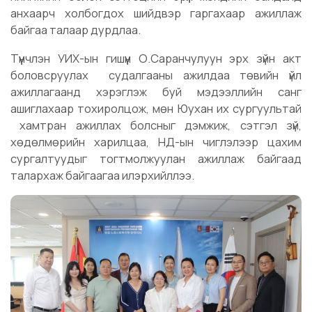
анхаарч холбогдох шийдвэр гаргахаар ажиллаж
байгаа талаар дурдлаа.
Түүнчлэн УИХ-ын гишүүн О.Саранчулуун эрх зүйн акт
боловсруулах судалгааны ажилдаа төвийн үйл
ажиллагаанд хэрэглэж буй мэдээллийн санг
ашиглахаар тохиролцож, мөн Юухан их сургуультай
хамтран ажиллах болсныг дэмжиж, сэтгэл зүй,
хөдөлмөрийн харилцаа, НД-ын чиглэлээр цахим
сургалтуудыг тогтмолжуулан ажиллаж байгаад
талархаж байгаагаа илэрхийллээ.