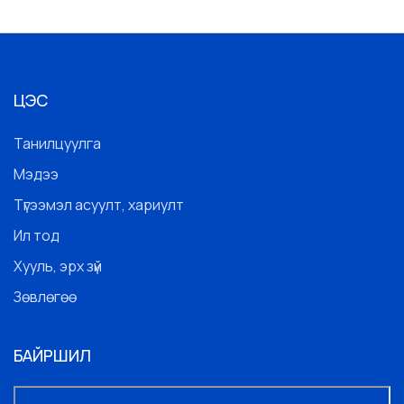
ЦЭС
Танилцуулга
Мэдээ
Түгээмэл асуулт, хариулт
Ил тод
Хууль, эрх зүй
Зөвлөгөө
БАЙРШИЛ