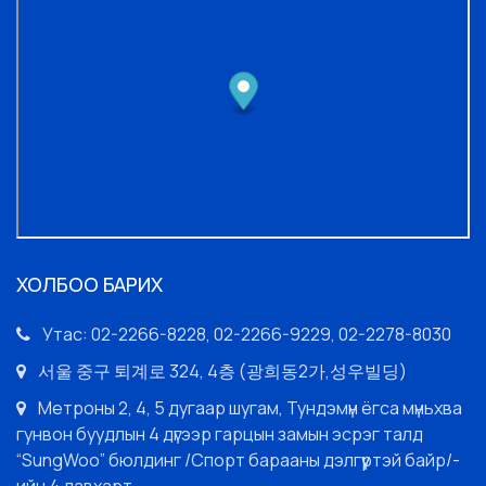
ХОЛБОО БАРИХ
Утас: 02-2266-8228, 02-2266-9229, 02-2278-8030
서울 중구 퇴계로 324, 4층 (광희동2가,성우빌딩)
Метроны 2, 4, 5 дугаар шугам, Тундэмүн ёгса мүньхва
гунвон буудлын 4 дүгээр гарцын замын эсрэг талд
“SungWoo” бюлдинг /Спорт барааны дэлгүүртэй байр/-
ийн 4 давхарт