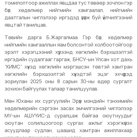
томилолтоор ажиллах явцдаа тус төвөөр зочлон гэр
бүл, хөдөлмөр нийгмийн хамгаалал, нийгмийн
даатгалын чиглэлээр иргэдэд үзүүлж буй үйлчилгээний
явцтай танилцав.
Төвийн дарга Б.Жаргалмаа Гэр бүл, хөдөлмөр
нийгмийн хамгааллын яам болсонтой холбоотойгоор
эрэлт хэрэгцээний хүрээнд хөгжлийн бэрхшээлтэй
иргэдийн судалгааг гаргаж, БНСУ-ын Улсан хот дахь
“КИМС” хүүхэд хөгжлийн мэргэшсэн төвтэй хамтран
хөгжлийн бэрхшээлтэй хүүхэдтэй эцэг эхчүүдэд
зориулан 2025 оны 8 сарын 30-ны өдөр сургалт
зохион байгуулах талаар танилцуулав.
Мөн Юханы их сургуулийн Эрүүл мэндийн тэнхимийн
хөдөлмөрийн сэргээн засах эмчилгээний чиглэлээр
МУ-ын АШУҮИС-д суралцаж байгаа оюутнуудыг
оюутан солилцоогоор сургах ажлыг хэрэгжүүлэх
асуудлаар судлан, цаашид хамтран ажиллахаар