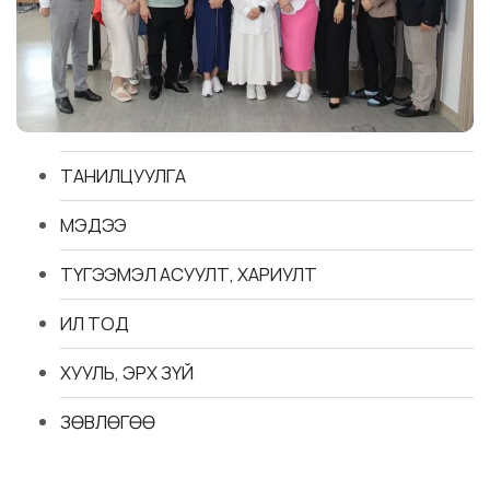
ТАНИЛЦУУЛГА
МЭДЭЭ
ТҮГЭЭМЭЛ АСУУЛТ, ХАРИУЛТ
ИЛ ТОД
ХУУЛЬ, ЭРХ ЗҮЙ
ЗӨВЛӨГӨӨ