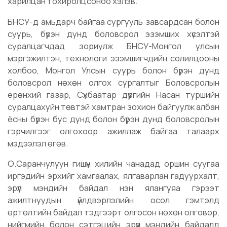
харилцан тохиролцсоноо хэлэв.
БНСУ-д амьдарч байгаа сургууль завсардсан болон
суурь, бүрэн дунд боловсрол эзэмших хүсэлтэй
суралцагчдад зориулж БНСУ-Монгол улсын
мэргэжилтэн, технологи эзэмшигчдийн солилцооны
холбоо, Монгол Улсын суурь болон бүрэн дунд
боловсрол нөхөн олгох сургалтыг Боловсролын
ерөнхий газар, Сүхбаатар дүүргийн Насан туршийн
суралцахуйн төвтэй хамтран зохион байгуулж албан
ёсны бүрэн бус дунд болон бүрэн дунд боловсролын
гэрчилгээг олгохоор ажиллаж байгаа талаарх
мэдээлэл өгөв.
О.Саранчулуун гишүүн хилийн чанадад оршин суугаа
иргэдийн эрхийг хамгаалах, ялгаварлан гадуурхалт,
эрүүл мэндийн байдал нэн ялангуяа гэрээт
ажилтнуудын үйлдвэрлэлийн осол гэмтэлд
өртөлтийн байдал тэдгээрт олгосон нөхөн олговор,
нийгмийн болон сэтгэцийн эрүүл мэндийн байдалд