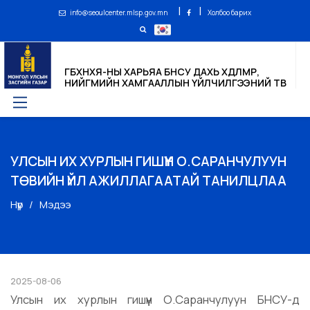
|
|
info@seoulcenter.mlsp.gov.mn
Холбоо барих
ГБХНХЯ-НЫ ХАРЬЯА БНСУ ДАХЬ ХӨДӨЛМӨР,
НИЙГМИЙН ХАМГААЛЛЫН ҮЙЛЧИЛГЭЭНИЙ ТӨВ
УЛСЫН ИХ ХУРЛЫН ГИШҮҮН О.САРАНЧУЛУУН
ТӨВИЙН ҮЙЛ АЖИЛЛАГААТАЙ ТАНИЛЦЛАА
Нүүр
Мэдээ
2025-08-06
Улсын их хурлын гишүүн О.Саранчулуун БНСУ-д